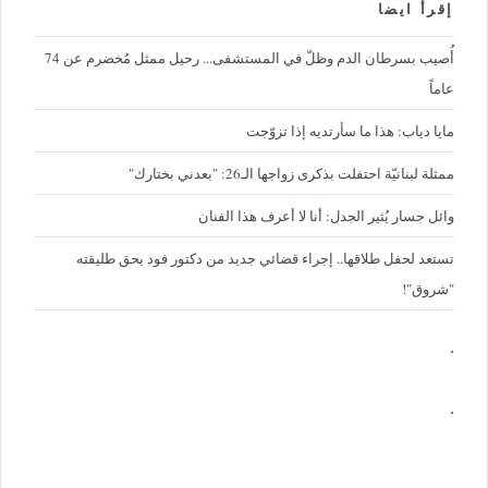
إقرأ ايضا
أُصيب بسرطان الدم وظلّ في المستشفى... رحيل ممثل مُخضرم عن 74
عاماً
مايا دياب: هذا ما سأرتديه إذا تزوّجت
ممثلة لبنانيّة احتفلت بذكرى زواجها الـ26: "بعدني بختارك"
وائل جسار يُثير الجدل: أنا لا أعرف هذا الفنان
تستعد لحفل طلاقها.. إجراء قضائي جديد من دكتور فود بحق طليقته
"شروق"!
.
.