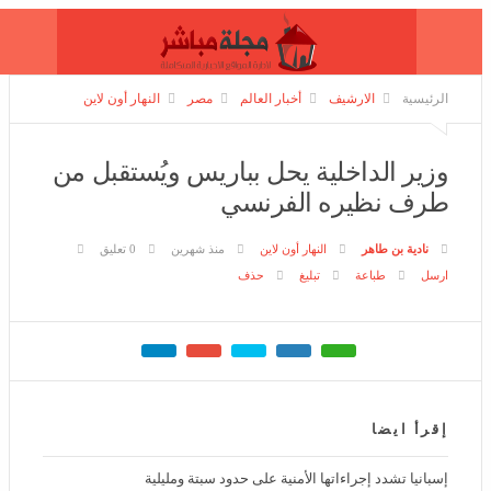
الرئيسية
الارشيف
أخبار العالم
مصر
النهار أون لاين
وزير الداخلية يحل بباريس ويُستقبل من
طرف نظيره الفرنسي
نادية بن طاهر
النهار أون لاين
منذ شهرين
0 تعليق
ارسل
طباعة
تبليغ
حذف
إقرأ ايضا
إسبانيا تشدد إجراءاتها الأمنية على حدود سبتة ومليلية