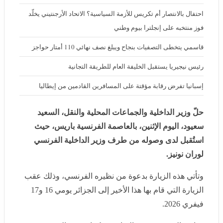
احتفال بالانتصار أم تكريس للأزمة السياسية؟ الاتحاد الأرجنتيني يخلّد فوز
منتخبه على إنجلترا بيوم وطني
قاسمي يتخطى التصفيات بنجاح ويبلغ نصف نهائي 110 أمتار حواجز
رئيس نيجيريا يستقبل الخليفة العام للطريقة التجانية
إسبانيا تفرض رقابة مؤقتة على المسافرين القادمين من إيطاليا
حلّ وزير الداخلية والجماعات المحلية والنقل، السعيد سعيود،
اليوم الإثنين، بالعاصمة الفرنسية باريس، حيث استُقبل لدى
وصوله من طرف وزير الداخلية الفرنسي لوران نونيز.
وتأتي هذه الزيارة بدعوة من نظيره الفرنسي، وذلك عقب
الزيارة التي قام بها هذا الأخير إلى الجزائر يومي 16 و17
فيفري 2026.
ورافق الوزير في هذه الزيارة وفدٌ هام رفيع المستوى، حيث
سيباشر الجانبان برنامج العمل المسطر لهذه الزيارة.