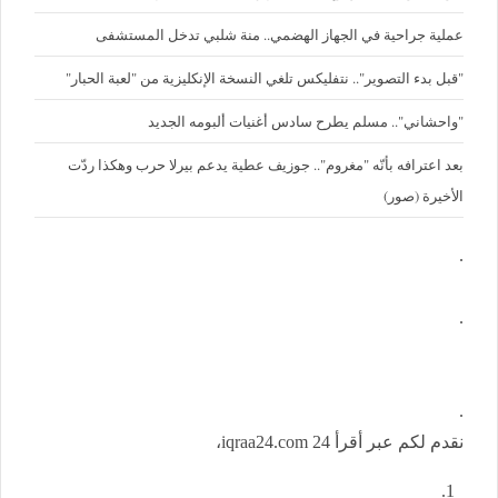
عملية جراحية في الجهاز الهضمي.. منة شلبي تدخل المستشفى
"قبل بدء التصوير".. نتفليكس تلغي النسخة الإنكليزية من "لعبة الحبار"
"واحشاني".. مسلم يطرح سادس أغنيات ألبومه الجديد
بعد اعترافه بأنّه "مغروم".. جوزيف عطية يدعم بيرلا حرب وهكذا ردّت
الأخيرة (صور)
.
.
.
نقدم لكم عبر أقرأ 24 iqraa24.com،