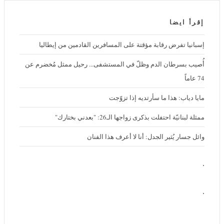
إقرأ ايضا
إسبانيا تفرض رقابة مؤقتة على المسافرين القادمين من إيطاليا
أُصيب بسرطان الدم وظلّ في المستشفى... رحيل ممثل مُخضرم عن 74
عاماً
مايا دياب: هذا ما سأرتديه إذا تزوّجت
ممثلة لبنانيّة احتفلت بذكرى زواجها الـ26: "بعدني بختارك"
وائل جسار يُثير الجدل: أنا لا أعرف هذا الفنان
.
.