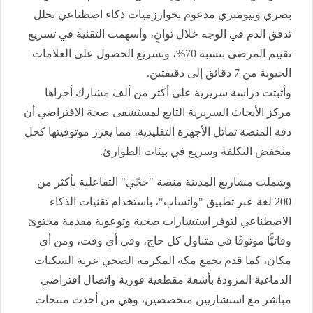
بصري وبيومتري مدعوم بخوارزميات ذكاء اصطناعي تحلل
تدفق الدم في الوجه خلال ثوانٍ، وأسهمت التقنية في تسريع
تقييم المرضى بنسبة 70%، وتسريع الحصول على العلامات
الحيوية من 7 دقائق إلى دقيقتين.
وأثبتت دراسة سريرية على أكثر من ألف مشارك أجراها
مركز الأبحاث السريرية التابع لمستشفى صحة الافتراضي أن
دقة المنصة تماثل الأجهزة التقليدية، مما يعزز موثوقيتها كحل
منخفض التكلفة وسريع في بيئات الطوارئ.
وشملت مشاريع المدينة منصة "حجّي" التفاعلية بأكثر من
200 لغة عبر تطبيق "واتساب"، باستخدام تقنيات الذكاء
الاصطناعي لتوفر استشارات صحية وتوعوية مقدمة محتوىً
وقائيًّا موثوقًا في متناول كل حاج، وفي أي وقت، ومن أي
مكان، كما قدم تجمع مكة المكرمة الصحي عربة السكتات
الدماغية المزودة بأشعة مقطعية فورية واتصال افتراضي
مباشر مع استشاريين متخصصين، وهي من أحدث منتجات