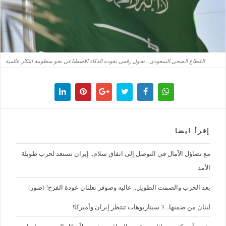
القطاع الصحى السعودى.. تحول رقمى يقوده الذكاء الاصطناعى نحو منظومة ابتكار عالمية
إقرأ ايضا
مع تضاؤل الآمال في التوصل إلى اتفاق سلام.. إيران تستعد لحرب طويلة
الأمد
بعد الحرب والصمت الطويل.. عاليه وصوفر تعلنان عودة الفرح! (صور)
لبنان من ضمنها.. 3 سيناريوهات تنتظر إيران وأميركا!