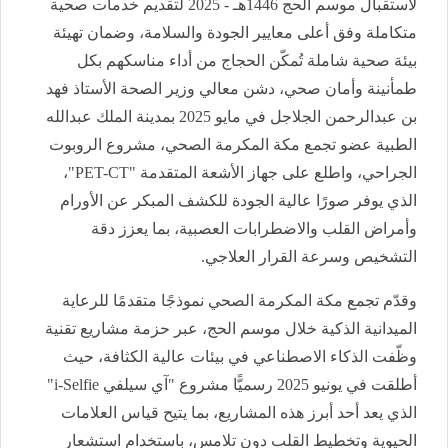
لاستقبال موسم الحج 1446هـ - 2025 لتقديم خدمات صحية
متكاملة وفق أعلى معايير الجودة والسلامة، وضمان تهيئة
بيئة صحية شاملة تُمكّن الحجاج من أداء مناسكهم بكل
طمأنينة وأمان صحي، دشن معالي وزير الصحة الأستاذ فهد
بن عبدالرحمن الجلاجل في مايو 2025 بمدينة الملك عبدالله
الطبية عضو تجمع مكة المكرمة الصحي، مشروع الروبوت
الجراحي، واطلع على جهاز الأشعة المتقدمة "PET-CT"،
الذي يوفر صورًا عالية الجودة للكشف المبكر عن الأورام
وأمراض القلب والاضطرابات العصبية، بما يعزز دقة
التشخيص وسرعة القرار العلاجي.
وقدّم تجمع مكة المكرمة الصحي نموذجًا متقدمًا للرعاية
الميدانية الذكية خلال موسم الحج، عبر حزمة مشاريع تقنية
وظّفت الذكاء الاصطناعي في بيئات عالية الكثافة، حيث
أطلقت في يونيو 2025 رسميًّا مشروع "آي سيلفي i-Selfie"
الذي يعد أحد أبرز هذه المشاريع، بما يتيح قياس العلامات
الحيوية وتخطيط القلب دون تلامس، باستخدام استشعار