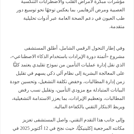
مؤشرات مبكرة لأمراض القلب والاضطرابات التنكسية
العصبية ومرض ألزهايمر، بما يعكس توجهًا نحو توسيع دور
طب العيون في دعم الصحة العامة عبر أدوات تحليلية
متقدمة.
وفي إطار التحول الرقمي الشامل، أطلق المستشفى
مشروع «أتمتة دورة الإيرادات باستخدام الذكاء الاصطناعي»،
الذي نقل إدارة عمليات التأمين من نموذج تقليدي يعتمد كليًّا
على المعالجة البشرية إلى نظام آلي ذكي يسهم في تقليل
زمن إدارة المطالبات، وخفض تكلفة التشغيل، وتحسين جودة
البيانات المتبادلة مع مزودي التأمين، وتقليل نسب رفض
المطالبات، وتعظيم الإيرادات، بما يعزز الاستدامة التشغيلية،
ويربط الابتكار التقني بالكفاءة المالية.
وإلى جانب هذا التقدم التقني، واصل المستشفى تعزيز
مكانته المرجعية إكلينيكيًّا، حيث نجح في 12 أكتوبر 2025 في