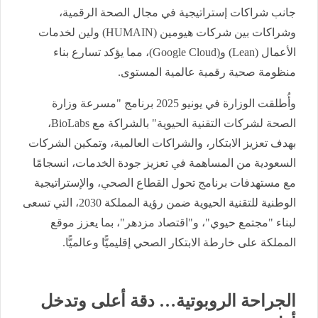
جانب شراكات إستراتيجية في مجال الصحة الرقمية،
وشراكات بين شركات هيومين (HUMAIN) ولين لخدمات
الأعمال (Lean) و(Google Cloud)، مما يؤكد تسارع بناء
منظومة صحية رقمية عالمية المستوى.
وأُطلقت الوزارة في يونيو 2025 برنامج "مسرعة وزارة
الصحة لشركات التقنية الحيوية" بالشراكة مع BioLabs،
بهدف تعزيز الابتكار، والشراكات العالمية، وتمكين الشركات
السعودية من المساهمة في تعزيز جودة الخدمات، انسجامًا
مع مستهدفات برنامج تحول القطاع الصحي، والإستراتيجية
الوطنية للتقنية الحيوية ضمن رؤية المملكة 2030، التي تسعى
لبناء "مجتمع حيوي"، و"اقتصاد مزدهر"، بما يعزز موقع
المملكة على خارطة الابتكار الصحي إقليميًّا وعالميًّا.
الجراحة الروبوتية… دقة أعلى وتدخل