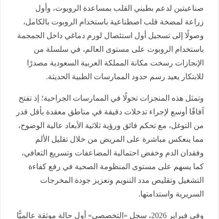
صناعيتين لدعم بطيني القلب بمساعدة الروبوت، وأول
زراعة لمضخة قلب اصطناعية باستخدام الروبوت بالكامل،
وصولًا إلى تسجيل أول استئصال لورم دماغي داخل الجمجمة
باستخدام الروبوت على مستوى العالم، في سلسلة من
الإنجازات رسخت مكانة المملكة العربية السعودية مصدرًا
للابتكار يعيد رسم حدود الممارسات الطبية الحديثة.
وتمثل هذه المنجزات تحولًا في الممارسات الجراحية؛ إذ تفتح
آفاقًا أوسع لإجراء تدخلات دقيقة في مناطق معقدة بأقل قدر
من التوغل، مع تحكم فائق ورؤية ثلاثية الأبعاد عالية الوضوح،
مما ينعكس مباشرة على المريض من خلال تقليل الألم
وفقدان الدم وخفض احتمالية المضاعفات وتسريع التعافي،
كما يسهم على مستوى المنظومة الصحية في رفع كفاءة
التشغيل وتقليص مدد التنويم وتعزيز جودة المخرجات
السريرية واستدامتها.
وفي فبراير 2026، سجل «التخصصي» أول حالة موثقة عالميًّا