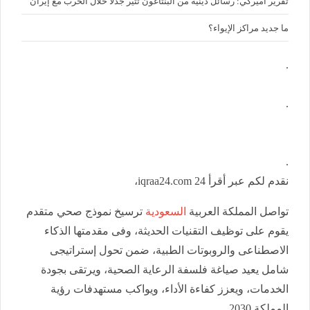
تقرير أميركي: رسائل دينية من البنتاغون تثير جدلاً خلال الحرب مع إيران
ما جديد مراكز الإيواء؟
.
.
.
نقدم لكم عبر أقرأ 24 iqraa24.com،
تواصل المملكة العربية
السعودية
ترسيخ نموذج صحي متقدم
يقوم على توظيف التقنيات الحديثة، وفى مقدمتها الذكاء
الاصطناعى والروبوتات الطبية، ضمن تحول إستراتيجى
شامل يعيد صياغة فلسفة الرعاية الصحية، ويرتقى بجودة
الخدمات، ويعزز كفاءة الأداء، ويواكب مستهدفات رؤية
المملكة 2030.