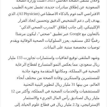
وخلال ملتقى الصحة العالمي 2025 أعلنت وزارة الصحة
السعودية عن إطلاق مبادرات جديدة، تشمل تجربة الطبيب
الافتراضي المدعوم بالذكاء الاصطناعي (AI Physician)، الذي
يهدف إلى دعم التشخيص الدقيق وتحسين اتخاذ القرار
الإكلينيكي، إلى جانب إطلاق "المدرب الصحي الذكي"
بالتعاون مع Google عبر تطبيق "صحتي"، ليكون مرشدًا
رقميًّا لكل مستفيد، يعزز السلوكيات الصحية الوقائية ويقدم
توصيات مخصصة مبنية على البيانات.
وشهد الملتقى توقيع اتفاقيات واستثمارات تجاوزت 133 مليار
ريال سعودي، مما يعكس النمو المتسارع لقطاع الرعاية
الصحية في المملكة، ومكانتها المتقدمة وجهة جاذبة
للمستثمرين والمبتكرين وقادة الصحة من مختلف أنحاء
العالم، من بينها 31 مليار ريال لتطوير البنية التحتية
للمستشفيات والخدمات الصحية في المملكة، وأكثر من 12
مليار ريال لصناديق رأس المال الجريء والاستثمار
الإستراتيجي، و2.3 مليار ريال في قطاع علوم الحياة، إلى