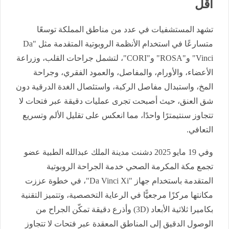
أقل
تشهد المستشفيات في عدد من مناطق المملكة توسعًا
متسارعًا في استخدام الأنظمة الروبوتية المتقدمة مثل "Da
Vinci" و"ROSA" و"CORI"، لتشمل جراحات القلب، وزراعة
الأعضاء، والأورام، والمفاصل، والعمود الفقري، وجراحة
المخ، واستبدال مفاصل الركبة، واستئصال الغدة الدرقية دون
شق العنق، حيث أصبحت تجرى عمليات دقيقة عبر فتحات لا
تتجاوز سنتيمترًا واحدًا، مما انعكس على تقليل الألم وتسريع
التعافي.
وفي 19 مايو 2025 دشنت مدينة الملك عبدالله الطبية عضو
تجمع مكة المكرمة الصحي خدمة الجراحة الروبوتية
المتقدمة باستخدام جهاز "Da Vinci Xi"، في خطوة عززت
مكانتها مركزًا مرجعيًّا في الرعاية التخصصية، وتتميز التقنية
بكاميرا ثلاثية الأبعاد (3D) وأذرع دقيقة تمكّن الجراح من
الوصول الدقيق إلى المناطق المعقدة عبر فتحات لا تتجاوز