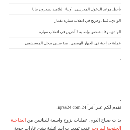
تأجيل موعد الدخول المدرسي.. أولياء التلاميذ يصدرون بيانا
الوادي.. قتيل وجريح في انقلاب سيارة بڨمار
الوادي.. وفاة شخص وإصابة 3 آخرين في انقلاب سيارة
عملية جراحية في الجهاز الهضمي.. منة شلبي تدخل المستشفى
.
.
.
نقدم لكم عبر أقرأ 24 iqraa24.com،
بدات صباح اليوم، عمليات نزوح واسعة للبنانيين من
الضاحية
الجنوبية لبيروت
عقب تهديدات إسرائيلية بشن غارات جوية