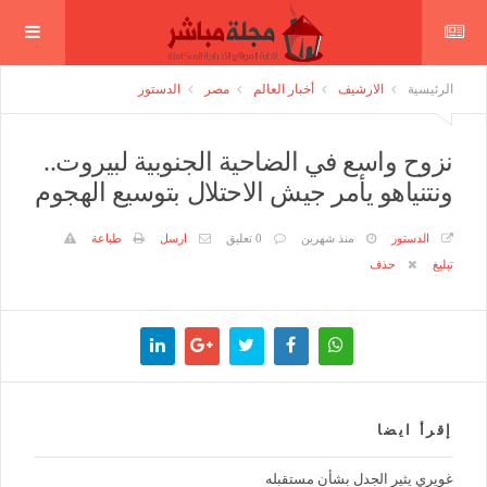
الرئيسية
الارشيف
أخبار العالم
مصر
الدستور
نزوح واسع في الضاحية الجنوبية لبيروت..
ونتنياهو يأمر جيش الاحتلال بتوسيع الهجوم
الدستور
منذ شهرين
0 تعليق
ارسل
طباعة
تبليغ
حذف
إقرأ ايضا
غويري يثير الجدل بشأن مستقبله