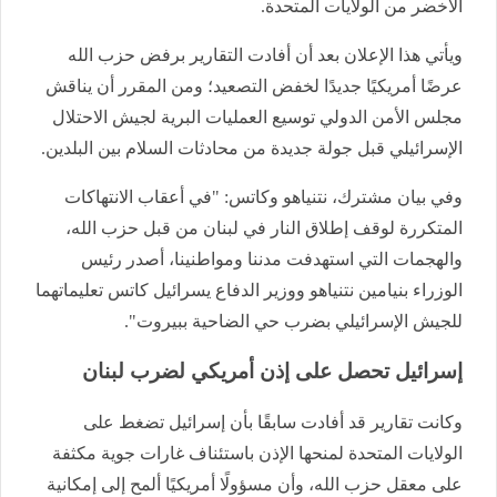
الأخضر من الولايات المتحدة.
ويأتي هذا الإعلان بعد أن أفادت التقارير برفض حزب الله
عرضًا أمريكيًا جديدًا لخفض التصعيد؛ ومن المقرر أن يناقش
مجلس الأمن الدولي توسيع العمليات البرية لجيش الاحتلال
الإسرائيلي قبل جولة جديدة من محادثات السلام بين البلدين.
وفي بيان مشترك، نتنياهو وكاتس: "في أعقاب الانتهاكات
المتكررة لوقف إطلاق النار في لبنان من قبل حزب الله،
والهجمات التي استهدفت مدننا ومواطنينا، أصدر رئيس
الوزراء بنيامين نتنياهو ووزير الدفاع يسرائيل كاتس تعليماتهما
للجيش الإسرائيلي بضرب حي الضاحية ببيروت".
إسرائيل تحصل على إذن أمريكي لضرب لبنان
وكانت تقارير قد أفادت سابقًا بأن إسرائيل تضغط على
الولايات المتحدة لمنحها الإذن باستئناف غارات جوية مكثفة
على معقل حزب الله، وأن مسؤولًا أمريكيًا ألمح إلى إمكانية