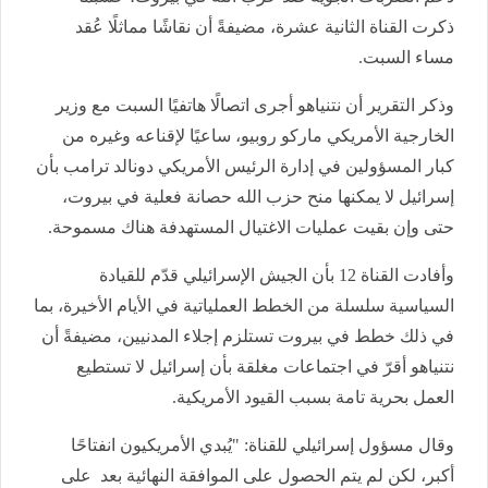
ذكرت القناة الثانية عشرة، مضيفةً أن نقاشًا مماثلًا عُقد
مساء السبت.
وذكر التقرير أن نتنياهو أجرى اتصالًا هاتفيًا السبت مع وزير
الخارجية الأمريكي ماركو روبيو، ساعيًا لإقناعه وغيره من
كبار المسؤولين في إدارة الرئيس الأمريكي دونالد ترامب بأن
إسرائيل لا يمكنها منح حزب الله حصانة فعلية في بيروت،
حتى وإن بقيت عمليات الاغتيال المستهدفة هناك مسموحة.
وأفادت القناة 12 بأن الجيش الإسرائيلي قدّم للقيادة
السياسية سلسلة من الخطط العملياتية في الأيام الأخيرة، بما
في ذلك خطط في بيروت تستلزم إجلاء المدنيين، مضيفةً أن
نتنياهو أقرّ في اجتماعات مغلقة بأن إسرائيل لا تستطيع
العمل بحرية تامة بسبب القيود الأمريكية.
وقال مسؤول إسرائيلي للقناة: "يُبدي الأمريكيون انفتاحًا
أكبر، لكن لم يتم الحصول على الموافقة النهائية بعد على