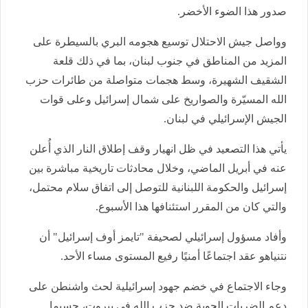
صدور هذا الضوء الأخضر.
وواصل جيش الاحتلال توسيع هجومه البري بالسيطرة على
المزيد من المناطق في جنوب لبنان، بما في ذلك قلعة
الشقيف الشهيرة، وسط هجمات متواصلة من طائرات حزب
الله المسيّرة والصواريخ على شمال إسرائيل وعلى قوات
الجيش الإسرائيلي في لبنان.
يأتي هذا التصعيد في ظل انهيار وقف إطلاق النار الذي أُعلن
عنه في أبريل الماضي، وخلال محادثات تاريخية مباشرة بين
إسرائيل والحكومة اللبنانية للتوصل إلى اتفاق سلام محتمل،
والتي كان من المقرر استئنافها هذا الأسبوع.
وأفاد مسؤول إسرائيلي لصحيفة "تايمز أوف إسرائيل" أن
نتنياهو عقد اجتماعًا أمنيًا رفيع المستوى مساء الأحد.
وجاء الاجتماع في خضم جهود إسرائيلية لحث واشنطن على
دعم الضربات الجوية ضد حزب الله في بيروت، حسبما