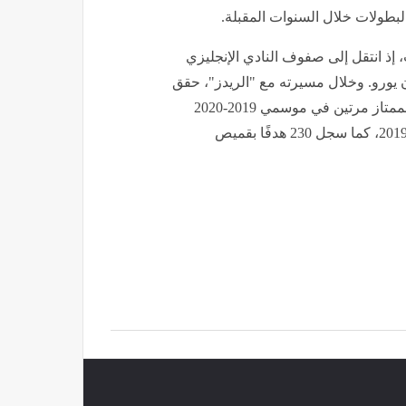
لبطولات خلال السنوات المقبلة.
، إذ انتقل إلى صفوف النادي الإنجليزي
ما الإيطالي في صيف عام 2017 مقابل 42 مليون يورو. وخلال مسيرته مع "الريدز"، حقق
العديد من الإنجازات، أبرزها التتويج بلقب الدوري الإنجليزي الممتاز مرتين في موسمي 2019-2020
و2024-2025، إلى جانب الفوز بلقب دوري أبطال أوروبا عام 2019، كما سجل 230 هدفًا بقميص