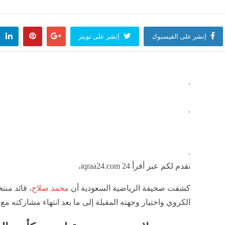
ة الجزائر.. مجلس السلم والأمن يبحث مستجدات الأوضاع في منطقة الساحل
منذ 34 دقيقة
إنشر على الفيسبوك
إنشر على تويتر
لجيش: أمن الوطن وسيادته يشكلان الأساس الذي تُبنى عليه الإنجازات
.
منذ 35 دقيقة
.
تسنيم عن المتحدث باسم الحرس الثوري الإيراني: إعادة فتح مضيق هرمز لا علاقة لها بالمف
وفن
منذ 40 دقيقة
.
نقدم لكم عبر أقرأ 24 iqraa24.com،
إعلام يمنية: قوات أنصار الله الحوثيين تقصف محيط معسكر العللة غرب مديرية قعطبة في الض
وفن
منذ 40 دقيقة
كشفت صحيفة الرياضية السعودية أن
محمد صلاح
، قائد من
الكروي واختيار وجهته المقبلة إلى ما بعد انتهاء مشاركته مع ال