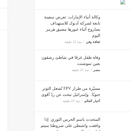
برئاس
وكالة أنباء الإمارات: تعرض سفينة
مصر
تابعة لشركة أدنوك للاستهداف
بصاروخ أثناء عبورها مضيق هرمز
اليوم
مجلة ا
ثقافة وفن
منذ 21 دقيقة
مصر
وفاة طفل غرقا في شاطئ رشقون
بعين تموشنت
مصر
منذ 25 دقيقة
وكالة 
ثقافة 
مسيّرة من طراز FPV تُشعل التوتر
جنوبًا.. وإسرائيل تبحث عن ردّ أقوى
وسائل 
أخبار العالم
منذ 25 دقيقة
ثقافة 
المتحدث باسم الحرس الثوري: إذا
وافقت واشنطن على شروطنا سيتم