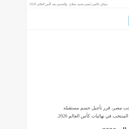
سباق عالمي لضم محمد صلاح.. والحسم بعد كأس العالم 2026
أمطار رعدية في هذه الولايات بداية من منتصف النهار
مصر
منذ 35 دقيقة
اوضات مع سلطنة عمان
الع
تخب مصر، قرر تأجيل حسم مستقبله
منتخب في نهائيات كأس العالم 2026.