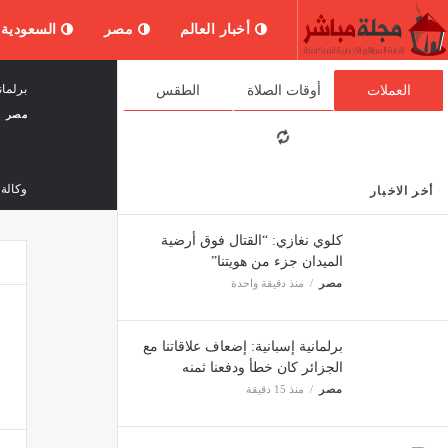
أخبار العالم
مصر
السعودية
برلمان
العملات
أوقات الصلاة
الطقس
مصر
وكالة 
أخر الاخبار
ثقافة 
كلوي نغازي: “القتال فوق أرضية
الميدان جزء من هويتنا”
مصر
منذ دقيقة واحدة
مسيّرة من طراز FPV تُش
أخبار ا
برلمانية إسبانية: إضعاف علاقاتنا مع
الجزائر كان خطأ ودفعنا ثمنه
المتح
مصر
منذ 15 دقيقة
ثقافة 