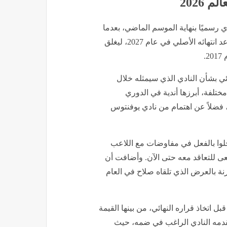
2026
 رسميًا بنهاية الموسم الماضي، بعدما
توصل الطرفان إلى اتفاق يقضي بإنهاء التعاقد بينهما قبل موعد انتهائه الأصلي في عام 2027، ليغلق
.
ئي بشأن النادي الذي سيمثله خلال
تلفة، أبرزها أندية في الدوري
فضلاً عن اهتمام من نادي يوفنتوس
وا بالفعل في مفاوضات مع اللاعب
ى للتعاقد معه حتى الآن. وأضافت أن
نة بالعرض الذي تلقاه صلاح في العام
اتخاذ قراره النهائي، من بينها القيمة
يقدمه النادي الراغب في ضمه، حيث