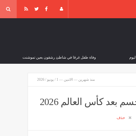
ليوم
وفاة طفل غرقا في شاطئ رشقون بعين تموشنت
مصر
منذ 25 دقيقة
منذ شهرين — الاثنين — 1 / يونيو / 2026
بعد كأس العالم 2026
حذف