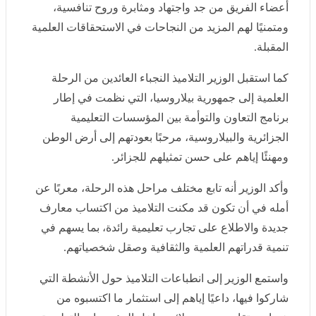
الفريق من جد واجتهاد ومثابرة وروح تنافسية، ومتمنيًا لهم
المزيد من النجاحات في الاستحقاقات العلمية المقبلة.
كما استقبل الوزير التلاميذ النجباء العائدين من الرحلة العلمية
إلى جمهورية بيلاروسيا، التي نظمت في إطار برنامج التعاون
والتوأمة بين المؤسسات التعليمية الجزائرية والبيلاروسية،
مرحبًا بعودتهم إلى أرض الوطن ومهنئًا إياهم على حسن
تمثيلهم للجزائر.
وأكد الوزير أنه تابع مختلف مراحل هذه الرحلة، معربًا عن
أمله في أن تكون قد مكنت التلاميذ من اكتساب معارف
جديدة والاطلاع على تجارب تعليمية رائدة، بما يسهم في
تنمية قدراتهم العلمية والثقافية وصقل شخصياتهم.
واستمع الوزير إلى انطباعات التلاميذ حول الأنشطة التي
شاركوا فيها، داعيًا إياهم إلى استثمار ما اكتسبوه من خبرات
وتقاسمه مع زملائهم داخل المؤسسات التعليمية، بما يعزز
ثقافة التميز والابتكار وروح المبادرة.