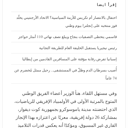
إقرأ ايضا
احتفال بالانتصار أم تكريس للأزمة السياسية؟ الاتحاد الأرجنتيني يخلّد فوز
منتخبه على إنجلترا بيوم وطني
قاسمي يتخطى التصفيات بنجاح ويبلغ نصف نهائي 110 أمتار حواجز
رئيس نيجيريا يستقبل الخليفة العام للطريقة التجانية
إسبانيا تفرض رقابة مؤقتة على المسافرين القادمين من إيطاليا
أُصيب بسرطان الدم وظلّ في المستشفى... رحيل ممثل مُخضرم عن 74
عاماً
وفي مستهل اللقاء، هنأ الوزير أعضاء الفريق الوطني المتوج
بالمرتبة الأولى في الأولمبياد الإفريقي للرياضيات، الذي
احتضنته مدينة ياموسوكرو بجمهورية كوت ديفوار، بمشاركة
26 دولة إفريقية، معربًا عن اعتزازه بهذا الإنجاز القاري غير
المسبوق، ومؤكدًا أنه يعكس قدرات التلاميذ الجزائريين على