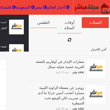
أخبار العالم
مصر
السعودية
حرب إي
العملات
أوقات الصلاة
الطقس
أخبار ا
نقمة د
أخر الاخبار
أخبار ا
صفارات الإنذار في أوفاريم بالضفة
الغربية خشية عملية تسلل
ثقافة وفن
منذ 15 ثانية
"ممنوع
أخبار ا
رويترز عن مصفاة الزاوية الليبية:
مسيّرة أصابت أمس خزانا ما أدى
إلى تسريب لكن الوضع تحت
تبرأ 
السيطرة
مصر
ثقافة وفن
منذ 16 ثانية