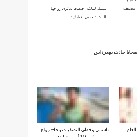
لبحرية
إقرأ ايضا
 إدخال
رئيس نيجيريا يستقبل الخليفة العام
للطريقة التجانية
 المعالجة
إسبانيا تفرض رقابة مؤقتة على
جز
المسافرين القادمين من إيطاليا
أة بإحكام
أُصيب بسرطان الدم وظلّ في
الف
المستشفى... رحيل ممثل مُخضرم
عن 74 عاماً
زائرية
مايا دياب: هذا ما سأرتديه إذا تزوّجت
مجتمع
ممثلة لبنانيّة احتفلت بذكرى زواجها
، يضيف