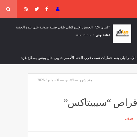
"لبنان 24": الجيش الإسرائيلي يلقي قنبلة صوتية على بلدة الحنية
ثقافة وفن
منذ 26 دقيقة
الإسرائيلي ينفذ عمليات نسف قرب الخط الأصفر جنوبي خان يونس بقطاع غزة
منذ شهر — الاثنين — 6 / يوليو / 2026
التفاوض
منذ ساعة واحدة
 أقراص “سيبيتاكس”
حذف
كومة حصرية السلاح" بعد سنة من قرارات ورقية
ار العالم
منذ ساعة واحدة