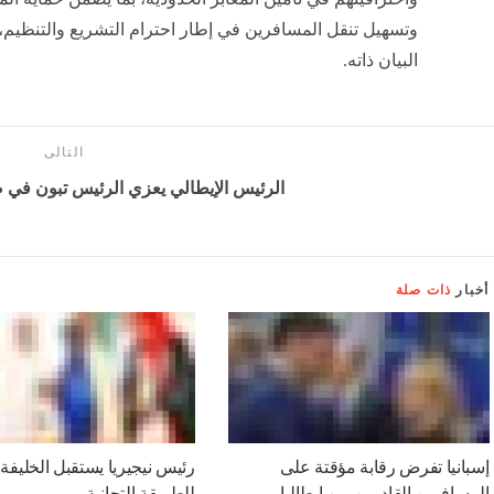
إنشر على الفيسبوك
إنشر على تويتر
تمكن أعوان المفتشية الرئيسية لفحص المسافرين بالمحطة ا
“الشيخ الحداد” بميناء بجاية، اليوم السبت، من إحباط محاولة
5195 قرصًا من نوع “سيبيتاكس “.
وجاء في بيان للمديرية العامة للجمارك، أن العملية تمت أثناء
الجمركية لباخرة قادمة من ميناء سات الفرنسي، حيث تم ح
الأقراص المحظورة ووسيلة النقل المستعملة، التي كانت مخب
داخل تجاويف مكنسة كهربائية قصد التمويه، مع توقيف المخ
وتقديمه أمام الجهات القضائية المختصة.
وتجسد هذه العملية، يضيف البيان، جاهزية أعوان الجمارك الج
واحترافيتهم في تأمين المعابر الحدودية، بما يضمن حماية ال
وتسهيل تنقل المسافرين في إطار احترام التشريع والتنظيم