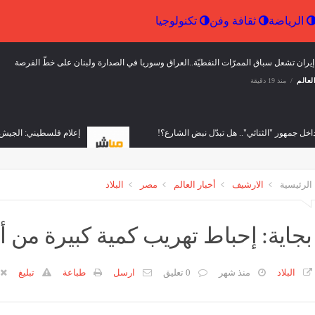
إقتصاد
الرياضة
ثقافة وفن
تكنولوجيا
ران تشعل سباق الممرّات النفطيّة..العراق وسوريا في الصدارة ولبنان على خطّ الفرصة
لعالم
منذ 19 دقيقة
اخل جمهور "الثنائي".. هل تبدّل نبض الشارع؟!
إعلام فلسطيني: الجيش 
لعالم
منذ 38 دقيقة
ثقافة وفن
منذ 42 دقيقة
الرئيسية
الارشيف
أخبار العالم
مصر
البلاد
 العبور".. لبنان يطارد شبكات المخدرات والضربات قاسية
أسئلة حول 
لعالم
منذ 52 دقيقة
أخبار العالم
بجاية: إحباط تهريب كمية كبيرة من
البلاد
منذ شهر
0 تعليق
ارسل
طباعة
تبليغ
من "الحزب".. محمد إسكندر يكشف سبب خلافه مع ابنه فارس (فيديو)
"ح
منذ ساعة واحدة
أخب