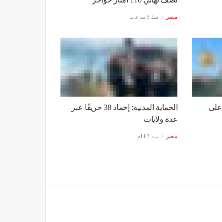
الـ26: "بعدني بختارك"
 ضحايا حادث بومرداس
العام
قاسمي يتخطى التصفيات بنجاح ويبلغ
نصف نهائي 110 أمتار حواجز