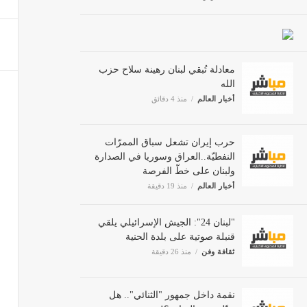
طرح أ
أخبار ا
معادلة تُبقي لبنان رهينة سلاح حزب
الله
أخبار العالم
منذ 4 دقائق
حرب إيران تشعل سباق الممرّات
النفطيّة..العراق وسوريا في الصدارة
ولبنان على خطّ الفرصة
أخبار العالم
منذ 19 دقيقة
"لبنان 24": الجيش الإسرائيلي يلقي
قنبلة صوتية على بلدة الحنية
ثقافة وفن
منذ 26 دقيقة
نقمة داخل جمهور "الثنائي".. هل
تبدّل نبض الشارع؟!