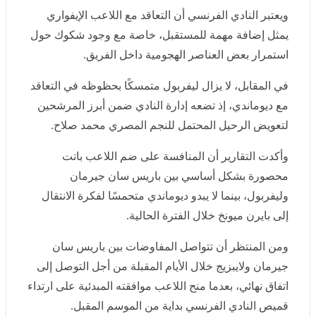
ويعتبر النادي الفرنسي أن التعاقد مع اللاعب الإيفواري يمثل
إضافة مهمة للمستقبل، خاصة مع وجود شكوك حول
استمرار بعض العناصر الهجومية داخل الفريق.
في المقابل، لا يزال ليفربول متمسكًا بحظوظه في التعاقد
مع ديوماندي، إذ تضعه إدارة النادي ضمن أبرز المرشحين
لتعويض الرحيل المحتمل للنجم المصري محمد صلاح.
وأكدت التقارير أن المنافسة على ضم اللاعب باتت محصورة
بشكل أساسي بين باريس سان جيرمان وليفربول، بينما لا
يبدو ديوماندي متحمسًا لفكرة الانتقال إلى بايرن ميونخ خلال
الفترة الحالية.
ومن المنتظر أن تتواصل المفاوضات بين باريس سان
جيرمان ولايبزيج خلال الأيام المقبلة من أجل التوصل إلى
اتفاق نهائي، بعدما منح اللاعب موافقته المبدئية على ارتداء
قميص النادي الفرنسي بداية من الموسم المقبل.