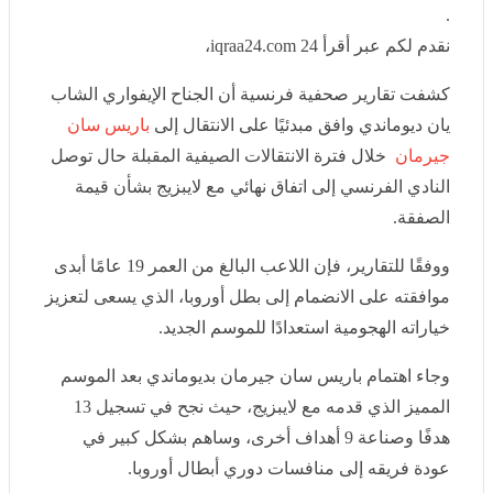
.
نقدم لكم عبر أقرأ 24 iqraa24.com،
كشفت تقارير صحفية فرنسية أن الجناح الإيفواري الشاب
يان ديوماندي وافق مبدئيًا على الانتقال إلى
باريس سان
جيرمان
خلال فترة الانتقالات الصيفية المقبلة حال توصل
النادي الفرنسي إلى اتفاق نهائي مع لايبزيج بشأن قيمة
الصفقة.
ووفقًا للتقارير، فإن اللاعب البالغ من العمر 19 عامًا أبدى
موافقته على الانضمام إلى بطل أوروبا، الذي يسعى لتعزيز
خياراته الهجومية استعدادًا للموسم الجديد.
وجاء اهتمام باريس سان جيرمان بديوماندي بعد الموسم
المميز الذي قدمه مع لايبزيج، حيث نجح في تسجيل 13 هدفًا
وصناعة 9 أهداف أخرى، وساهم بشكل كبير في عودة فريقه
إلى منافسات دوري أبطال أوروبا.