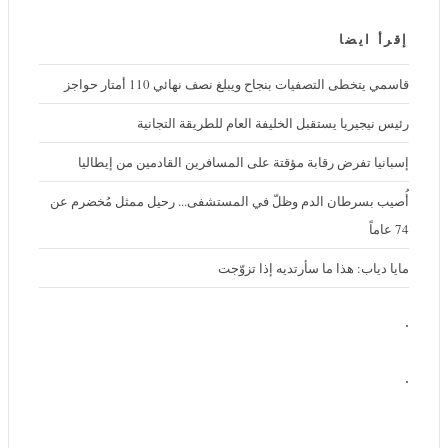
إقرأ ايضا
قاسمي يتخطى التصفيات بنجاح ويبلغ نصف نهائي 110 أمتار حواجز
رئيس نيجيريا يستقبل الخليفة العام للطريقة التجانية
إسبانيا تفرض رقابة مؤقتة على المسافرين القادمين من إيطاليا
أُصيب بسرطان الدم وظلّ في المستشفى... رحيل ممثل مُخضرم عن 74
عاماً
مايا دياب: هذا ما سأرتديه إذا تزوّجت
.
.