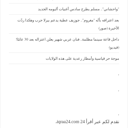
"واحشاني".. مسلم يطرح سادس أغنيات ألبومه الجديد
بعد اعترافه بأنّه "مغروم".. جوزيف عطية يدعم بيرلا حرب وهكذا ردّت
الأخيرة (صور)
داخل قاعة سينما مظلمة.. فنان عربي شهير يعلن اعتزاله بعد 30 عامًا!
(فيديو)
موجة حر قياسية وأمطار رعدية على هذه الولايات
.
.
.
نقدم لكم عبر أقرأ 24 iqraa24.com،