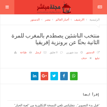
الرئيسية
الارشيف
أخبار العالم
مصر
الدستور
منتخب الناشئين يصطدم بالمغرب للمرة
الثانية بحثًا عن برونزية إفريقيا
الدستور
منذ شهرين
0 تعليق
ارسل
طباعة
تبليغ
حذف
إقرأ ايضا
"قبل بدء التصوير".. نتفليكس تلغي النسخة الإنكليزية من "لعبة الحبار"