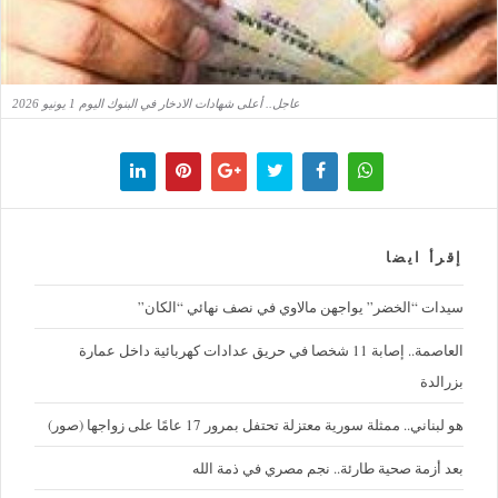
عاجل.. أعلى شهادات الادخار في البنوك اليوم 1 يونيو 2026
إقرأ ايضا
سيدات “الخضر” يواجهن مالاوي في نصف نهائي “الكان”
العاصمة.. إصابة 11 شخصا في حريق عدادات كهربائية داخل عمارة
بزرالدة
هو لبناني.. ممثلة سورية معتزلة تحتفل بمرور 17 عامًا على زواجها (صور)
بعد أزمة صحية طارئة.. نجم مصري في ذمة الله