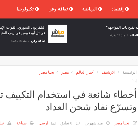
إقتصاد
الرياضة
ثقافة وفن
تكنولوجيا
فرنجية يفتح باب المواجهة؟
الت
في 
أخبار العالم
منذ 19 دقيقة
ثقا
الرئيسية
الارشيف
أخبار العالم
مصر
تحيا مصر
أخطاء شائعة في استخدام التكييف ترف
وتسرّع نفاد شحن العداد
تحيا مصر
منذ شهرين
0 تعليق
ارسل
طباعة
تبل