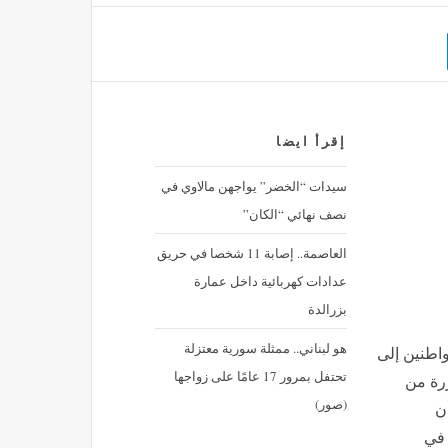
إقرأ ايضا
سيدات “الخضر” يواجهن مالاوي في
نصف نهائي “الكان”
العاصمة.. إصابة 11 شخصا في حريق
عدادات كهربائية داخل عمارة
بزرالدة
هو لبناني.. ممثلة سورية معتزلة
واطنين إلى
تحتفل بمرور 17 عامًا على زواجها
رة من
(صور)
ن
 في