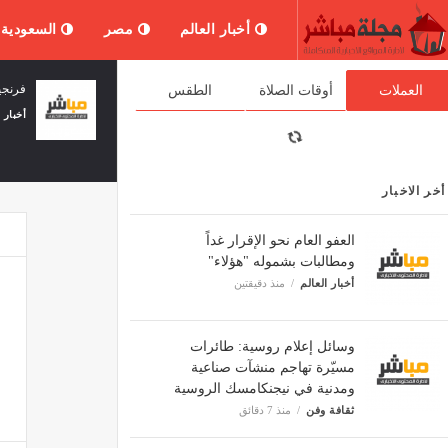
أخبار العالم
مصر
السعودية
بر": العموميات لا تفي
"لبنان 24": تفجير اسرائيلي في بلدة
العملات
أوقات الصلاة
الطقس
مجدلزون
ثقافة وفن
منذ 24 دقيقة
أخر الاخبار
العفو العام نحو الإقرار غداً
ومطالبات بشموله "هؤلاء"
أخبار العالم
منذ دقيقتين
وسائل إعلام روسية: طائرات
مسيّرة تهاجم منشآت صناعية
ومدنية في نيجنكامسك الروسية
ثقافة وفن
منذ 7 دقائق