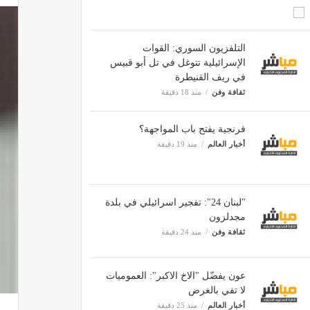
التلفزيون السوري: القوات
الإسرائيلية تتوغل في تل أبو قبيس
في ريف القنيطرة
ثقافة وفن
منذ 18 دقيقة
فرنجية يفتح باب المواجهة؟
أخبار العالم
منذ 19 دقيقة
"لبنان 24": تفجير اسرائيلي في بلدة
مجدلزون
ثقافة وفن
منذ 24 دقيقة
عون يفضّل "الاخ الاكبر": العموميات
لا تفي بالغرض
أخبار العالم
منذ 25 دقيقة