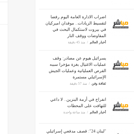
اضراب الادارة العامة اليوم رفضا
لتقسيط الزيادات.. موفدان اميركيان
في بيروت لاستكمال البحث في
المفاوضات ووقف النار
أخبار العالم
منذ 45 دقيقة
يسرائيل هيوم عن مصادر: وقف
عمليات الاغتيال بغزة مؤخرا سببه
الفرص العملياتية وعمليات الجيش
الإسرائيلي مستمرة
ثقافة وفن
منذ 57 دقيقة
انفراج في أزمة البنزين.. لا داعي
للتهافت على المحطات
أخبار العالم
منذ ساعة واحدة
"لبنان 24": قصف مدفعي إسرائيلي