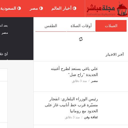
أخبار العالم
مصر
السعودية
بعد ا
العملات
أوقات الصلاة
الطقس
مصر
أيّ عل
أخر الاخبار
أخبار ا
علي ياغي يستعد لطرح أغنيته
الجديدة "راح ضل"
مصر
منذ 3 دقائق
رئيس الوزراء البلغاري: انفجار
مسيّرة قرب خط أنابيب غاز على
برلمان
الحدود مع رومانيا
مصر
ثقافة وفن
منذ 3 دقائق