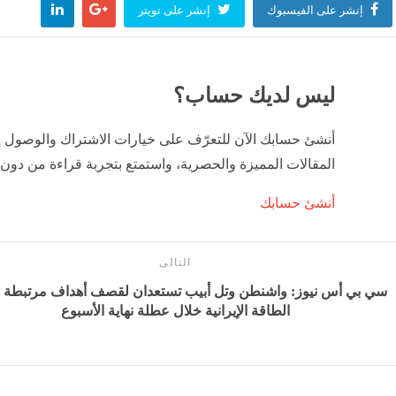
إنشر على الفيسبوك
إنشر على تويتر
أنباء الإمارات: تعرض سفينة تابعة لشركة أدنوك للاستهداف بصاروخ أثناء عبورها مضيق هرمز ا
وفن
منذ 36 دقيقة
ليس لديك حساب؟
عل التوتر جنوبًا.. وإسرائيل تبحث عن ردّ أقوى
لعالم
منذ 40 دقيقة
أنشئ حسابك الآن للتعرّف على خيارات الاشتراك والوصول 
المقالات المميزة والحصرية، واستمتع بتجربة قراءة من دون 
دث باسم الحرس الثوري: إذا وافقت واشنطن على شروطنا سيتم إعادة فتح المضيق دون شك
أنشئ حسابك
وفن
منذ 45 دقيقة
التالى
سي بي أس نيوز: واشنطن وتل أبيب تستعدان لقصف أهداف مرتبطة 
الطاقة الإيرانية خلال عطلة نهاية الأسبوع