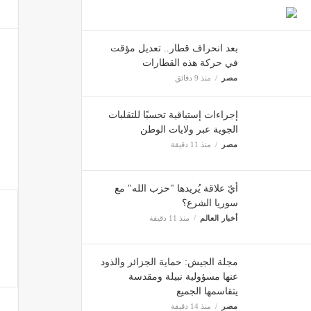
وكالة 
ثقافة 
بعد انحراف قطار.. تعديل مؤقت
في حركة هذه القطارات
مصر
منذ 9 دقائق
مسيّرة من طراز FPV تُش
أخبار ا
إجراءات إستباقية تحسبًا للتقلبات
الجوية عبر ولايات الوطن
مصر
منذ 11 دقيقة
المتح
ثقافة 
أيّ علاقة يُريدها "حزب الله" مع
سوريا الشرع؟
أخبار العالم
منذ 11 دقيقة
مجلة الجيش: حماية الجزائر والذود
عنها مسؤولية نبيلة ومقدسة
يتقاسمها الجميع
مصر
منذ 14 دقيقة