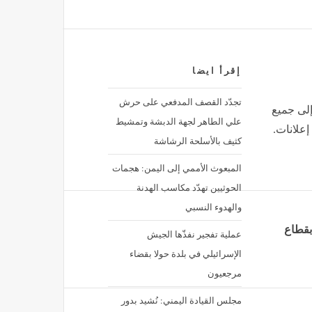
ليوم
وفاة طفل غرقا في شاطئ رشقون بعين تموشنت
مصر
منذ 40 دقيقة
إقرأ ايضا
تجدّد القصف المدفعي على حرش
إلى جميع
علي الطاهر لجهة الدبشة وتمشيط
إعلانات.
كثيف بالأسلحة الرشاشة
المبعوث الأممي إلى اليمن: هجمات
الحوثيين تهدّد مكاسب الهدنة
والهدوء النسبي
بقطاع
عملية تفجير نفذّها الجيش
الإسرائيلي في بلدة حولا بقضاء
مرجعيون
مجلس القيادة اليمني: نُشيد بدور