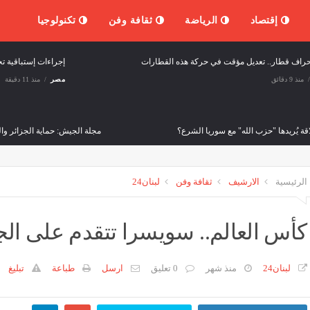
إقتصاد
الرياضة
ثقافة وفن
تكنولوجيا
نحراف قطار.. تعديل مؤقت في حركة هذه القطارات
إجراءات إستباقية تح
منذ 9 دقائق
مصر
منذ 11 دقيقة
اقة يُريدها "حزب الله" مع سوريا الشرع؟
مجلة الجيش: حماية الجزائر وال
لعالم
منذ 11 دقيقة
مصر
منذ 14 دقيقة
الرئيسية
الارشيف
ثقافة وفن
لبنان24
كلوي نغازي: “القتال فوق أرضية
مصر
منذ 16 دقيقة
كأس العالم.. سويسرا تتقدم على الجزائ
ية إسبانية: إضعاف علاقاتنا مع الجزائر كان خطأ ودفعنا ثمنه
لبنان24
منذ شهر
0 تعليق
ارسل
طباعة
تبليغ
منذ 30 دقيقة