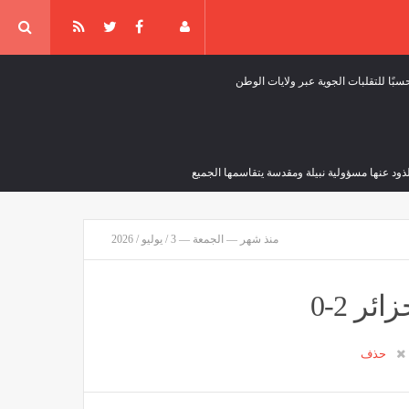
سبًا للتقلبات الجوية عبر ولايات الوطن
ذود عنها مسؤولية نبيلة ومقدسة يتقاسمها الجميع
منذ شهر — الجمعة — 3 / يوليو / 2026
 الميدان جزء من هويتنا”
ر 2-0
حذف