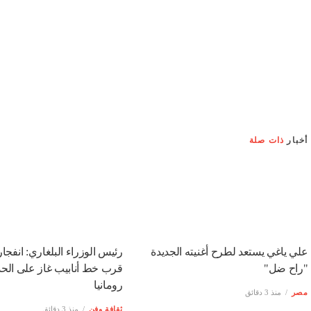
أخبار
ذات صلة
علي ياغي يستعد لطرح أغنيته الجديدة
رئيس الوزراء البلغاري: انفجا
"راح ضل"
قرب خط أنابيب غاز على الحد
رومانيا
مصر
منذ 3 دقائق
ثقافة وفن
منذ 3 دقائق