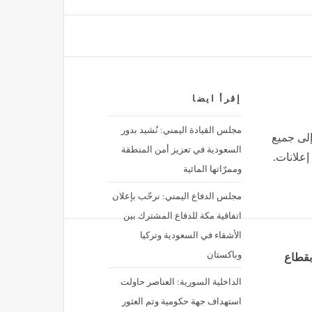
ب غينيس.. اليكم التفاصيل
إقرأ ايضا
مجلس القيادة اليمني: نُشيد بدور
إلى جميع
السعودية في تعزيز أمن المنطقة
إعلانات.
وممرّاتها المائية
مجلس الدفاع اليمني: نرحّب بإعلان
اتفاقية مكة للدفاع المشترك بين
الأشقاء في السعودية وتركيا
وباكستان
بقطاع
الداخلية السورية: العناصر حاولت
استهداف جهة حكومية وتم العثور