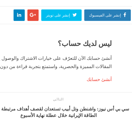
ي الطاهر
عمرو دياب يدخل كت
إنشر على الفيسبوك
إنشر على تويتر
وفن
منذ ساعتين
مصر
منذ 3 ساعات
ليس لديك حساب؟
أنشئ حسابك الآن للتعرّف على خيارات الاشتراك والوصول 
المقالات المميزة والحصرية، واستمتع بتجربة قراءة من دون 
أنشئ حسابك
التالى
سي بي أس نيوز: واشنطن وتل أبيب تستعدان لقصف أهداف مرتبطة 
الطاقة الإيرانية خلال عطلة نهاية الأسبوع