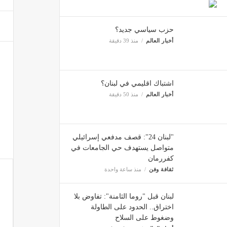
"لبنان 24": قصف مدفعي إسرائيلي استهدف عل
حزب سياسي جديد؟
ثقافة 
أخبار العالم
منذ 39 دقيقة
اشتباك اقليمي في لبنان؟
أخبار العالم
منذ 50 دقيقة
"لبنان 24": قصف مدفعي إسرائيلي
متواصل يستهدف حي الجامعات في
كفررمان
ثقافة وفن
منذ ساعة واحدة
لبنان قبل "روما الثامنة": تفاوض بلا
اختراق.. الحدود على الطاولة
وضغوط على السلاح