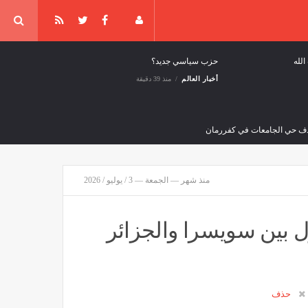
لله
حزب سياسي جديد؟
أخبار العالم
منذ 39 دقيقة
منذ شهر — الجمعة — 3 / يوليو / 2026
الشوط الاول بين سويسرا والجزائر
سؤولون: حريق في مصفاة "إيلسكي" بجنوب روسيا بعد هجوم بطائرة مسيّرة
قافة وفن
منذ ساعتين
حذف