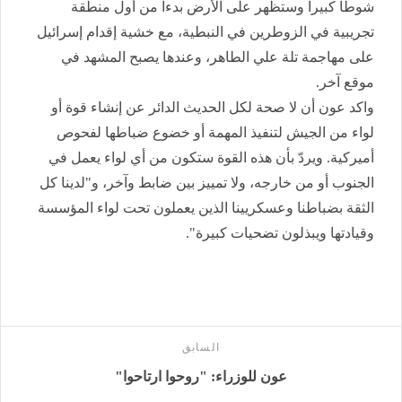
شوطاً كبيراً وستظهر على الأرض بدءاً من أول منطقة
تجريبية في الزوطرين في النبطية، مع خشية إقدام إسرائيل
على مهاجمة تلة علي الطاهر، وعندها يصبح المشهد في
موقع آخر.
واكد عون أن لا صحة لكل الحديث الدائر عن إنشاء قوة أو
لواء من الجيش لتنفيذ المهمة أو خضوع ضباطها لفحوص
أميركية. ويردّ بأن هذه القوة ستكون من أي لواء يعمل في
الجنوب أو من خارجه، ولا تمييز بين ضابط وآخر، و"لدينا كل
الثقة بضباطنا وعسكريينا الذين يعملون تحت لواء المؤسسة
وقيادتها ويبذلون تضحيات كبيرة".
السابق
عون للوزراء: "روحوا ارتاحوا"