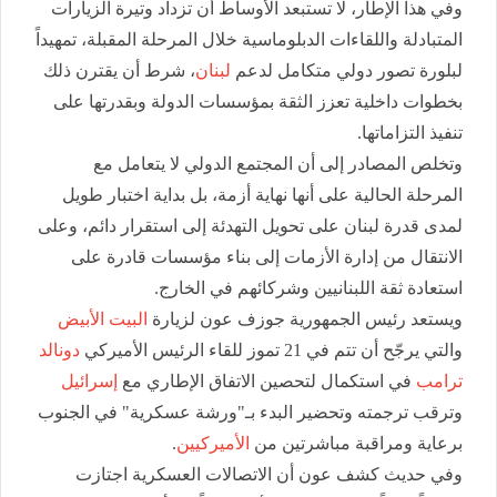
وفي هذا الإطار، لا تستبعد الأوساط أن تزداد وتيرة الزيارات
المتبادلة واللقاءات الدبلوماسية خلال المرحلة المقبلة، تمهيداً
لبلورة تصور دولي متكامل لدعم
لبنان
، شرط أن يقترن ذلك
بخطوات داخلية تعزز الثقة بمؤسسات الدولة وبقدرتها على
تنفيذ التزاماتها.
وتخلص المصادر إلى أن المجتمع الدولي لا يتعامل مع
المرحلة الحالية على أنها نهاية أزمة، بل بداية اختبار طويل
لمدى قدرة لبنان على تحويل التهدئة إلى استقرار دائم، وعلى
الانتقال من إدارة الأزمات إلى بناء مؤسسات قادرة على
استعادة ثقة اللبنانيين وشركائهم في الخارج.
ويستعد رئيس الجمهورية جوزف عون لزيارة
البيت الأبيض
والتي يرجّح أن تتم في 21 تموز للقاء الرئيس الأميركي
دونالد
ترامب
في استكمال لتحصين الاتفاق الإطاري مع
إسرائيل
وترقب ترجمته وتحضير البدء بـ"ورشة عسكرية" في الجنوب
برعاية ومراقبة مباشرتين من
الأميركيين
.
وفي حديث كشف عون أن الاتصالات العسكرية اجتازت