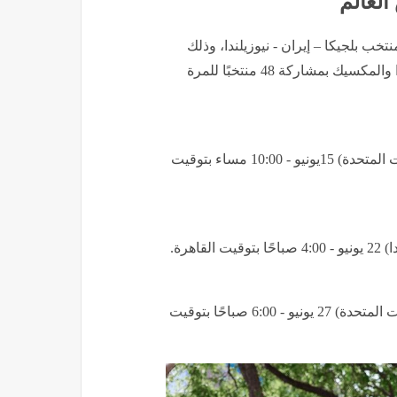
العالم
 بلجيكا – إيران - نيوزيلندا، وذلك
فى البطولة التي ستقام في الولايات المتحدة الأمريكية وكندا والمكسيك بمشاركة 48 منتخبًا للمرة
ـ مصر vs بلجيكا 15 يونيو (3:00 مساءً) بتوقيت سياتل (الولايات المتحدة) 15يونيو - 10:00 مساء بتوقيت
ـ مصر vs إيران 26 يونيو (11:00 مساءً) بتوقيت سياتل (الولايات المتحدة) 27 يونيو - 6:00 صباحًا بتوقيت