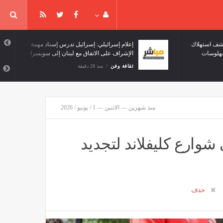
كشف استهلاك
إعلام إسرائيلي: إسرائيل تدرس إسناد مهمة
مهلوسات
الإشراف على الاتفاق مع لبنان إلى سويسرا
ثقافة وفن
منذ 28 دقيقة
منذ شهرين — الاثنين — 1 / يونيو / 2026
وارع كليفلاند لتجديد
حذف