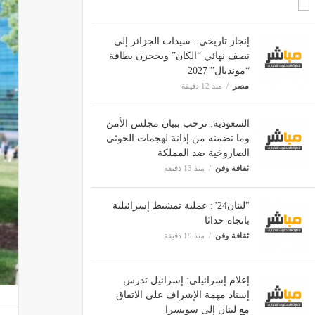
إنجاز تاريخي.. سيدات الجزائر إلى
نصف نهائي “الكان” ويحجزن بطاقة
“مونديال” 2027
مصر
منذ 12 دقيقة
السعودية: نرحب ببيان مجلس الأمن
وما تضمنه من إدانة لهجمات الحوثي
الصاروخية ضد المملكة
ثقافة وفن
منذ 13 دقيقة
"لبنان24": عملية تمشيط إسرائيلية
باتجاه حداثا
ثقافة وفن
منذ 19 دقيقة
إعلام إسرائيلي: إسرائيل تدرس
إسناد مهمة الإشراف على الاتفاق
مع لبنان إلى سويسرا