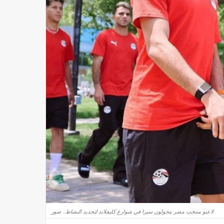
لاعبو منتخب مصر يتجولون سيرا في شوارع كليفلاند لتجديد النشاط.. صور