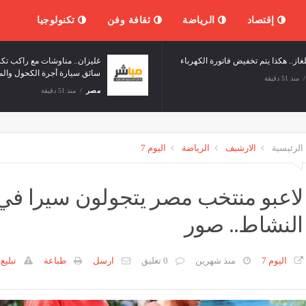
إقتصاد
الرياضة
ثقافة وفن
تكنولوجيا
غليزان.. مناوشات مع راكب ت
سائق سيارة أجرة الكحول وال
منذ 51 دقيقة
مصر
منذ 51 دقيقة
الرئيسية
الارشيف
الرياضة
اليوم 7
لاعبو منتخب مصر يتجولون سيرا في ش
النشاط.. صور
اليوم 7
منذ شهرين
0 تعليق
ارسل
طباعة
تبليغ