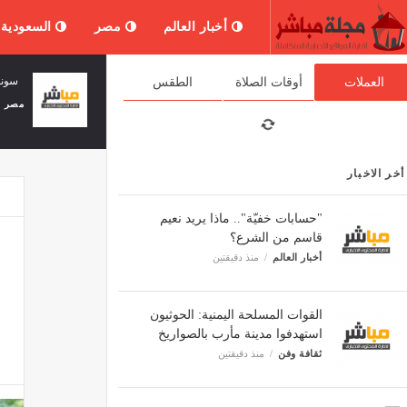
أخبار العالم
مصر
السعودية
شرط ينسف نفسه... إسرائيل تطلب سيطرة
سونلغاز.. هكذا يتم تخفيض فاتورة الكهرباء
العملات
أوقات الصلاة
الطقس
الجيش ثم تدخل منطقته
مصر
أخبار العالم
منذ 59 دقيقة
أخر الاخبار
"حسابات خفيّة".. ماذا يريد نعيم
قاسم من الشرع؟
أخبار العالم
منذ دقيقتين
القوات المسلحة اليمنية: الحوثيون
استهدفوا مدينة مأرب بالصواريخ
ثقافة وفن
منذ دقيقتين