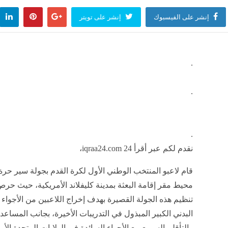
إنشر على الفيسبوك
إنشر على تويتر
.
.
.
نقدم لكم عبر أقرأ 24 iqraa24.com،
قام لاعبو المنتخب الوطني الأول لكرة القدم بجولة سير حر
محيط مقر إقامة البعثة بمدينة كليفلاند الأمريكية، حيث ح
تنظيم هذه الجولة القصيرة بهدف إخراج اللاعبين من الأجواء
البدني الكبير المبذول في التدريبات الأخيرة، بجانب المساع
والتأقلم السريع مع الأجواء السائدة في الولايات المتحدة ال