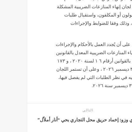
 يسمحباستمرار لجان إنهاء المنازعات الضريبية المشكلة
ولون أو المكلفون، واستقبال طلبات
هاء المنازعات الضريبية حتى موعد أقصاه نهاية سنة ۲۰۲٦ ، وذلك وفقا للضوابط والإجراءات
لى أن يُجدد العمل بالأحكام والإجراءات
نون رقم 79 لسنة ٢٠١٦ في شأن إنهاء المنازعات الضريبية المعدل بالقانونين
رقمي ١٤ لسنة ۲۰۱٨ و ١٧٤ لسنة ۲۰۱۸ ، والمجدد العمل به بالقوانين أرقام ٦ ١ لسنة ۲۰۲۰ ، و ١٧٣
لسنة ۲۰۲۰ ، و ١٥٣ لسنة ۲۰۲۲ ، و ١٦٠ لسنة ٢٠٢٤ حتى ٣١ ديسمبر ۲۰۲٦ ، وعلى أن تستمر اللجان
 القانون رقم ۷۹ لسنة ۲٠١٦ المشار إليه في نظر الطلبات التي لم يفصل فيها،
التالى
 وزو: إخماد حريق محل التجاري بحي “أنار أملاّل”