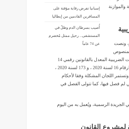
 والموازنة
إسبانيا تفرض رقابة مؤقتة على
المسافرين القادمين من إيطاليا
أُصيب بسرطان الدم وظلّ في
بية
المستشفى... رحيل ممثل مُخضرم
عن 74 عاماً
، ونصت
 المنصوص
عليها في القانون رقم 79 لسنة 2016 في شأن إنهاء المنازعات الضريبية المعدل بالقانونين رقمي 14
لسنة 2018 ، و 174 لسنة 2018 ، والمجدد العمل به بالقوانين ارقام 16 لسنة 2020 ، و 173 لسنة 2020 ،
15 لسنة 2022 ، و 160 لسنة 2024 حتى 31 ديسمبر 2026، وتستمر اللجان المشكلة وفقا لأحكام
ر الطلبات التي لم فصل فيها، كما تتولى الفصل في
ي الجريدة الرسمية، ويُعمل به من اليوم
 لمشروع القانون