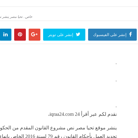
 الإيراني: الوضع الاقتصادي أهم ما يقلقني في ظروف اللا حرب واللا سلم
خاص.. تحيا مصر ينشر نص م
وفن
منذ ساعة واحدة
إنشر على الفيسبوك
إنشر على تويتر
 الإيراني: سنمضي في المفاوضات بقدر ما يمضي الطرف الآخر وإذا لم يبد أي تقدم فلن نقبل 
وفن
منذ ساعتين
.
.
.
نقدم لكم عبر أقرأ 24 iqraa24.com،
ينشر موقع تحيا مصر نص مشروع القانون المقدم من الحكو
تجديد العمل بأحكام القانون رقم 79 ل