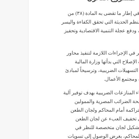
وقالت الحكومة في المذكرة الإيضاحية لمشروع القانون إن في إطار ما تقضى به المادة (۳۸) من
النظم الحديثة التي تحقق الكفاءة واليسر
ودفع عجلة التنمية الاقتصادية وتحفيز
في الإجراءات اللازمة لتنفيذ محاور
لإصلاح التي بدأتها وزارة المالية
لتسهيلات الضريبية، وترسيخاً لمبادئ
ة ومجتمع الأعمال.
رقم ۷۹ لسنة ۲۰۱٦ في شأن إنهاء المنازعات الضريبية بهدف توفير آلية
صلحة الضرائب المصرية والممولين
تراكمة أمام المحاكم ولجان الطعن
في تخفيف العبء عن لجان الطعن
ز تشكيل لجان متخصصة للنظر في
المحاكم، بغرض الوصول إلى تسويات