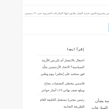
"لبنان24": قصف مدفعي إسرائيلي باتجاه حداثا
شروع قانون تجديد العمل بقانون إنهاء المنازعات الضريبية حتى 31 ديسمبر
ثقافة وفن
منذ ساعة واحدة
بمطالبه
إقرأ ايضا
احتفال بالانتصار أم تكريس للأزمة
السياسية؟ الاتحاد الأرجنتيني يخلّد
فوز منتخبه على إنجلترا بيوم وطني
قاسمي يتخطى التصفيات بنجاح
ويبلغ نصف نهائي 110 أمتار حواجز
رئيس نيجيريا يستقبل الخليفة العام
مة بشأن
للطريقة التجانية
سنة 2016 الخاص بإنهاء المنازعات