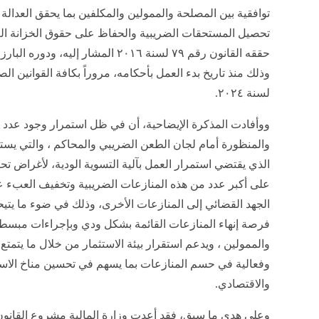
توافقية بين المصلحة والممولين والمكلفين بما يحقق العدال
تحصيل المستحقات الضريبية والحفاظ على حقوق الخزانة العا
حققه القانون رقم ۷۹ لسنة ٢٠١٦ المشار 
لسنة ٢٠٢٤.
ووأفادت المذكرة الإيضاحية، أن في ظل استمرار وجود عدد م
والمنظورة أمام لجان الطعن الضريبي والمحاكم ، والتي يست
الذي يقتضي استمرار العمل بآلية التسوية الودية، لأغراض تح
على أكبر عدد من هذه المنازعات الضريبية وتخفيف العبء عن
الجهد القضائي إلى المنازعات الأخرى، وذلك في ضوء ما يتيح
فرصة إنهاء المنازعات القائمة بشكل ودي وبإجراءات مبسطة م
والممولين ، ويدعم استقرار بيئة الاستثمار من خلال ما يتمتع
وفعالية في حسم المنازعات بما يسهم في تحسين مناخ الاستث
والاقتصادي.
وعلى هدي ما سبق، فقد أعدت وزارة المالية مشروع القانون