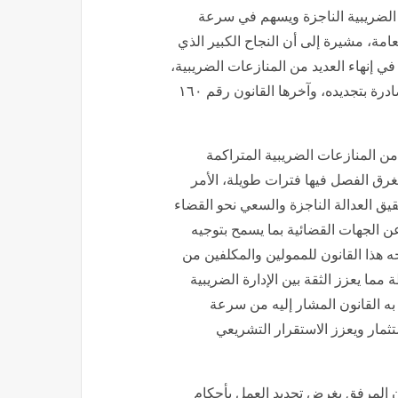
ة الضريبية الناجزة ويسهم في سرعة
مة، مشيرة إلى أن النجاح الكبير الذي
إليه، ودوره البارز في إنهاء العديد من المنازعات الضريبية،
وذلك منذ تاريخ بدء العمل بأحكامه، مروراً بكافة القوانين الصادرة بتجديده، وآخرها القانون رقم ١٦٠
ن المنازعات الضريبية المتراكمة
غرق الفصل فيها فترات طويلة، الأمر
قيق العدالة الناجزة والسعي نحو القضاء
 الجهات القضائية بما يسمح بتوجيه
ه هذا القانون للممولين والمكلفين من
ما يعزز الثقة بين الإدارة الضريبية
 به القانون المشار إليه من سرعة
مار ويعزز الاستقرار التشريعي
 المرفق بغرض تجديد العمل بأحكام