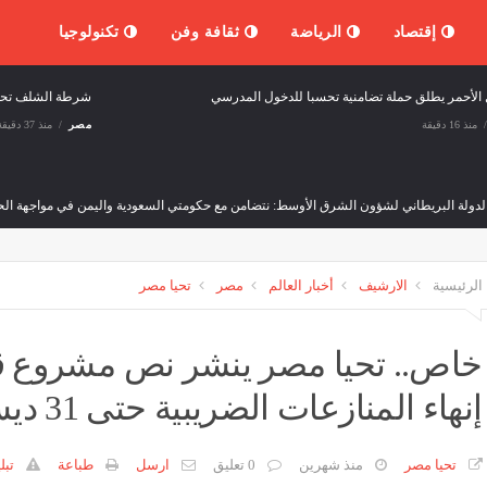
إقتصاد
الرياضة
ثقافة وفن
تكنولوجيا
ل الأحمر يطلق حملة تضامنية تحسبا للدخول المدرسي
شرطة الشلف تحجز زهاء 28 قنطارا من الم
منذ 16 دقيقة
مصر
منذ 37 دقيقة
الدولة البريطاني لشؤون الشرق الأوسط: نتضامن مع حكومتي السعودية واليمن في مواجهة الح
وفن
منذ 38 دقيقة
الرئيسية
الارشيف
أخبار العالم
مصر
تحيا مصر
موعد الدخول المدرسي إلى هذا التاريخ
الرئيس الإيراني: لا يمكننا القتال 
منذ 53 دقيقة
ثقافة وفن
منذ 58 دقيقة
خاص.. تحيا مصر ينشر نص مشروع قان
إنهاء المنازعات الضريبية حتى 31 ديسمبر
طر الغربية
وفن
منذ ساعة واحدة
تحيا مصر
منذ شهرين
0 تعليق
ارسل
طباعة
تبل