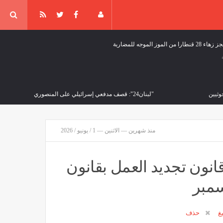
وز الموجه للمضاربة
وثيين
"لبنان24": قصف مدفعي إسرائيلي على المنصوري
ثقافة وفن
منذ 43 دقيقة
منذ شهرين — الاثنين — 1 / يونيو / 2026
إلى الأبد
ون تجديد العمل بقانون
يغ
حذف