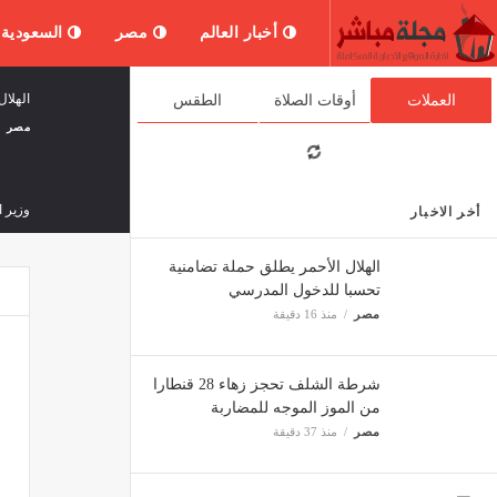
أخبار العالم
مصر
السعودية
الهلا
العملات
أوقات الصلاة
الطقس
مصر
وزير 
أخر الاخبار
ثقافة 
الهلال الأحمر يطلق حملة تضامنية
تحسبا للدخول المدرسي
مصر
منذ 16 دقيقة
تأجيل 
مصر
شرطة الشلف تحجز زهاء 28 قنطارا
من الموز الموجه للمضاربة
"لبنان24": اصابة 3 جنود في الجيش بجروح طفيفة بعد انفجار صاعق أثناء عملهم على تفكيك ذخائر في بلدة زو
مصر
منذ 37 دقيقة
ثقافة 