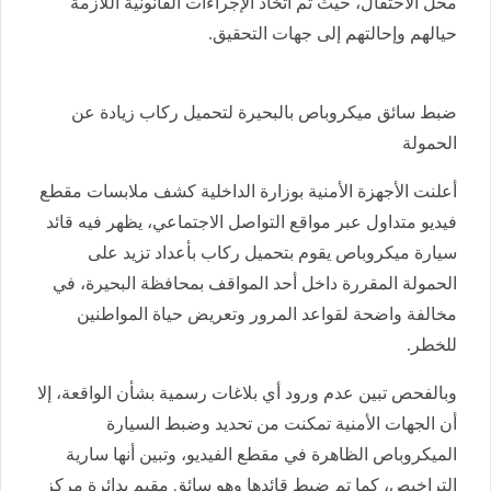
محل الاحتفال، حيث تم اتخاذ الإجراءات القانونية اللازمة
حيالهم وإحالتهم إلى جهات التحقيق.
ضبط سائق ميكروباص بالبحيرة لتحميل ركاب زيادة عن
الحمولة
أعلنت الأجهزة الأمنية بوزارة الداخلية كشف ملابسات مقطع
فيديو متداول عبر مواقع التواصل الاجتماعي، يظهر فيه قائد
سيارة ميكروباص يقوم بتحميل ركاب بأعداد تزيد على
الحمولة المقررة داخل أحد المواقف بمحافظة البحيرة، في
مخالفة واضحة لقواعد المرور وتعريض حياة المواطنين
للخطر.
وبالفحص تبين عدم ورود أي بلاغات رسمية بشأن الواقعة، إلا
أن الجهات الأمنية تمكنت من تحديد وضبط السيارة
الميكروباص الظاهرة في مقطع الفيديو، وتبين أنها سارية
التراخيص، كما تم ضبط قائدها وهو سائق مقيم بدائرة مركز