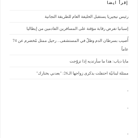
إقرأ ايضا
رئيس نيجيريا يستقبل الخليفة العام للطريقة التجانية
إسبانيا تفرض رقابة مؤقتة على المسافرين القادمين من إيطاليا
أُصيب بسرطان الدم وظلّ في المستشفى... رحيل ممثل مُخضرم عن 74
عاماً
مايا دياب: هذا ما سأرتديه إذا تزوّجت
ممثلة لبنانيّة احتفلت بذكرى زواجها الـ26: "بعدني بختارك"
.
.
.