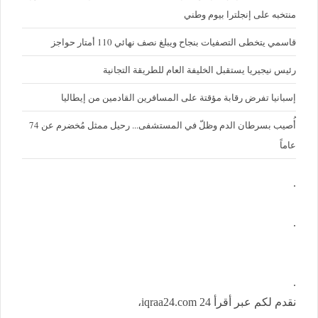
منتخبه على إنجلترا بيوم وطني
قاسمي يتخطى التصفيات بنجاح ويبلغ نصف نهائي 110 أمتار حواجز
رئيس نيجيريا يستقبل الخليفة العام للطريقة التجانية
إسبانيا تفرض رقابة مؤقتة على المسافرين القادمين من إيطاليا
أُصيب بسرطان الدم وظلّ في المستشفى... رحيل ممثل مُخضرم عن 74
عاماً
.
.
.
نقدم لكم عبر أقرأ 24 iqraa24.com،