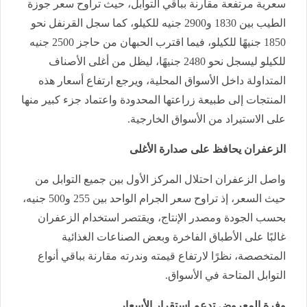
سعرية مرتفعة مقارنة بباقي التوابل، حيث تراوح سعر جوزة
الطيب بين 1830 و2900 جنيه للكيلو، كما سجل القرنفل نحو
1850 جنيهًا للكيلو، فيما اقترب الحبهان من حاجز 2500 جنيه
للكيلو ليسجل نحو 2480 جنيهًا، ليظل من أغلى الأصناف
المتداولة داخل الأسواق المحلية، ويرجع ارتفاع أسعار هذه
المنتجات إلى طبيعة زراعتها المحدودة واعتماد جزء كبير منها
على الاستيراد من الأسواق الخارجية.
الزعفران يحافظ على صدارة الأغلى
واصل الزعفران احتلال المركز الأول بين جميع التوابل من
حيث السعر، إذ تراوح سعر الجرام الواحد بين 255 و500 جنيه،
بحسب الجودة ومصدر الإنتاج، ويقتصر استخدام الزعفران
غالبًا على الأطباق الفاخرة وبعض الصناعات الغذائية
المتخصصة، نظرًا لارتفاع قيمته وندرته مقارنة بباقي أنواع
التوابل المتاحة في الأسواق.
وفرة المعروض تدعم استقرار الأسعار