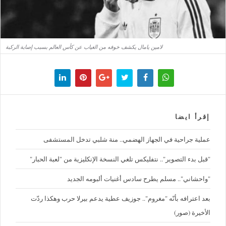
لامين يامال يكشف خوفه من الغياب عن كأس العالم بسبب إصابة الركبة
إقرأ ايضا
عملية جراحية في الجهاز الهضمي.. منة شلبي تدخل المستشفى
"قبل بدء التصوير".. نتفليكس تلغي النسخة الإنكليزية من "لعبة الحبار"
"واحشاني".. مسلم يطرح سادس أغنيات ألبومه الجديد
بعد اعترافه بأنّه "مغروم".. جوزيف عطية يدعم بيرلا حرب وهكذا ردّت
الأخيرة (صور)