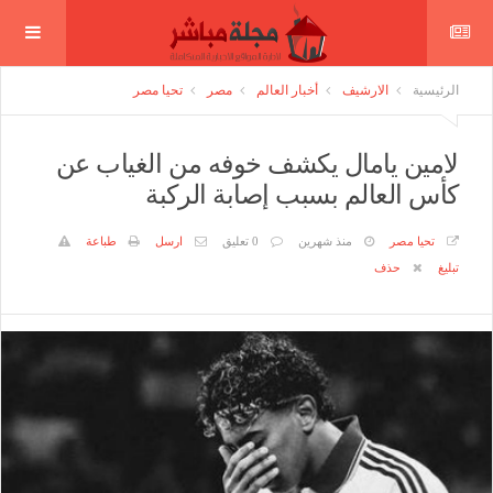
الرئيسية
الارشيف
أخبار العالم
مصر
تحيا مصر
لامين يامال يكشف خوفه من الغياب عن
كأس العالم بسبب إصابة الركبة
تحيا مصر
منذ شهرين
0 تعليق
ارسل
طباعة
تبليغ
حذف