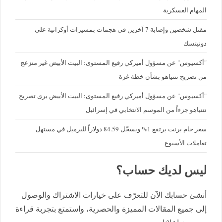
المهام العسكرية
مقتل شخصين وإصابة 7 آخرين في هجمات بمسيرات أوكرانية على
دونيتسك
"أكسيوس" عن مسؤول أميركي رفيع المستوى: البيت الأبيض غير منزعج
من تصريح نتنياهو بشأن خطة غزة
"أكسيوس" عن مسؤول أميركي رفيع المستوى: البيت الأبيض يرى تصريح
نتنياهو جزءاً من الموسم الانتخابي في إسرائيل
سعر خام برنت يرتفع 1% ويسجّل 84.59 دولاراً للبرميل في مستهل
تعاملات الأسبوع
ليس لديك حساب؟
أنشئ حسابك الآن للتعرّف على خيارات الاشتراك والوصول
إلى جميع المقالات المميزة والحصرية، واستمتع بتجربة قراءة