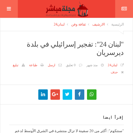
الرئيسية
الارشيف
ثقافة وفن
لبنان24
"لبنان 24": تفجير إسرائيلي في بلدة
ديرسريان
لبنان24
منذ شهر
0 تعليق
ارسل
طباعة
تبليغ
حذف
إقرأ ايضا
"سنتكوم": أكثر من 20 سفينة لا تزال منتشرة في الشرق الأوسط لدعم