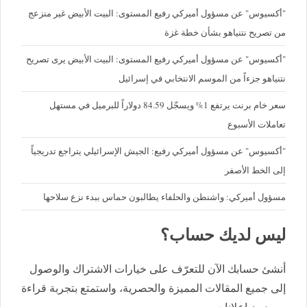
"أكسيوس" عن مسؤول أميركي رفيع المستوى: البيت الأبيض غير منزعج
من تصريح نتنياهو بشأن خطة غزة
"أكسيوس" عن مسؤول أميركي رفيع المستوى: البيت الأبيض يرى تصريح
نتنياهو جزءاً من الموسم الانتخابي في إسرائيل
سعر خام برنت يرتفع 1% ويسجّل 84.59 دولاراً للبرميل في مستهل
تعاملات الأسبوع
"أكسيوس" عن مسؤول أميركي رفيع: الجيش الإسرائيلي يتراجع تدريجياً
إلى الخط الأصفر
مسؤول أميركي: واشنطن والحلفاء يطالبون حماس ببدء نزع سلاحها
ليس لديك حساب؟
أنشئ حسابك الآن للتعرّف على خيارات الاشتراك والوصول
إلى جميع المقالات المميزة والحصرية، واستمتع بتجربة قراءة