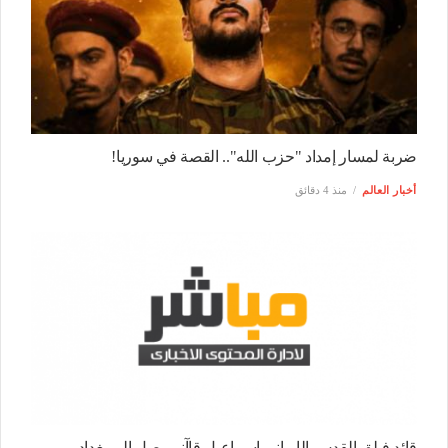
ضربة لمسار إمداد "حزب الله".. القصة في سوريا!
أخبار العالم
منذ 4 دقائق
قائد فيلق القدس الإيراني إسماعيل قاآني يصل إلى بغداد