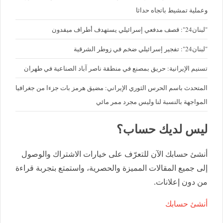
وعملية تمشيط باتجاه حداثا
"لبنان24": قصف مدفعي إسرائيلي يستهدف أطراف ميفدون
"لبنان24": تفجير إسرائيلي ضخم في زوطر الشرقية
تسنيم الإيرانية: حريق بمصنع في منطقة ناصر آباد الصناعية في طهران
المتحدث باسم الحرس الثوري الإيراني: مضيق هرمز بات جزءا من جغرافيا
المواجهة بالنسبة لنا وليس مجرد ممر مائي
ليس لديك حساب؟
أنشئ حسابك الآن للتعرّف على خيارات الاشتراك والوصول
إلى جميع المقالات المميزة والحصرية، واستمتع بتجربة قراءة
من دون إعلانات.
أنشئ حسابك