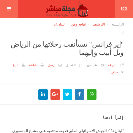
الرئيسية
الارشيف
ثقافة وفن
لبنان24
"إير فرانس" تستأنفت رحلاتها من الرياض
وتل أبيب وإليهما
لبنان24
منذ شهر
0 تعليق
ارسل
طباعة
تبليغ
حذف
إقرأ ايضا
"لبنان24": الجيش الاسرائيلي اطلق قذيفة مدفعية على مشاع المنصوري