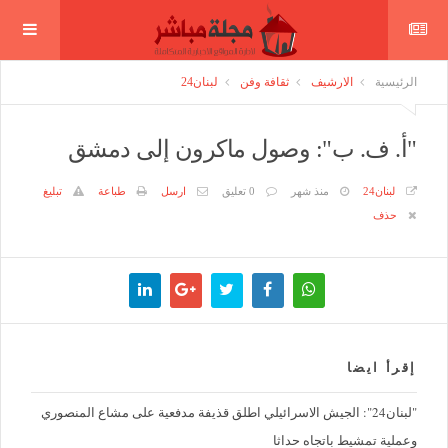
الرئيسية
الارشيف
ثقافة وفن
لبنان24
"أ. ف. ب": وصول ماكرون إلى دمشق
لبنان24
منذ شهر
0 تعليق
ارسل
طباعة
تبليغ
حذف
إقرأ ايضا
"لبنان24": الجيش الاسرائيلي اطلق قذيفة مدفعية على مشاع المنصوري
وعملية تمشيط باتجاه حداثا