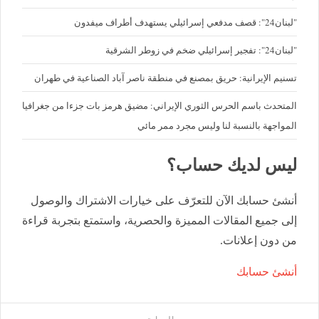
"لبنان24": قصف مدفعي إسرائيلي يستهدف أطراف ميفدون
"لبنان24": تفجير إسرائيلي ضخم في زوطر الشرقية
تسنيم الإيرانية: حريق بمصنع في منطقة ناصر آباد الصناعية في طهران
المتحدث باسم الحرس الثوري الإيراني: مضيق هرمز بات جزءا من جغرافيا
المواجهة بالنسبة لنا وليس مجرد ممر مائي
ليس لديك حساب؟
أنشئ حسابك الآن للتعرّف على خيارات الاشتراك والوصول
إلى جميع المقالات المميزة والحصرية، واستمتع بتجربة قراءة
من دون إعلانات.
أنشئ حسابك