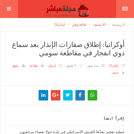
الرئيسية
الارشيف
ثقافة وفن
لبنان24
أوكرانيا: إطلاق صفارات الإنذار بعد سماع
دوي انفجار في مقاطعة سومي
لبنان24
منذ شهر
0 تعليق
ارسل
طباعة
تبليغ
حذف
إقرأ ايضا
عملية تفجير نفذّها الجيش الإسرائيلي في بلدة حولا بقضاء مرجعيون