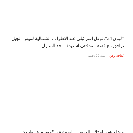
"لبنان 24": توغل إسرائيلي عند الاطراف الشمالية لميس الجبل
ترافق مع قصف مدفعي استهدف احد المنازل
ثقافة وفن
منذ 22 دقيقة
مفتاح ينهي احتلال الجنوب.. القصة في "مؤسسة" واحدة