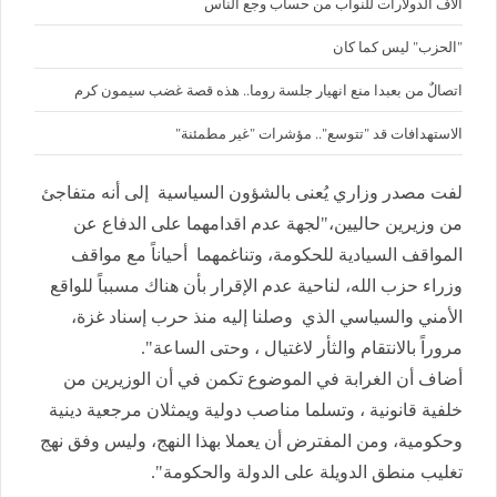
آلاف الدولارات للنواب من حساب وجع الناس
"الحزب" ليس كما كان
اتصالٌ من بعبدا منع انهيار جلسة روما.. هذه قصة غضب سيمون كرم
الاستهدافات قد "تتوسع".. مؤشرات "غير مطمئنة"
لفت مصدر وزاري يُعنى بالشؤون السياسية إلى أنه متفاجئ
من وزيرين حاليين،"لجهة عدم اقدامهما على الدفاع عن
المواقف السيادية للحكومة، وتناغمهما أحياناً مع مواقف
وزراء حزب الله، لناحية عدم الإقرار بأن هناك مسبباً للواقع
الأمني والسياسي الذي وصلنا إليه منذ حرب إسناد غزة،
مروراً بالانتقام والثأر لاغتيال ، وحتى الساعة".
أضاف أن الغرابة في الموضوع تكمن في أن الوزيرين من
خلفية قانونية ، وتسلما مناصب دولية ويمثلان مرجعية دينية
وحكومية، ومن المفترض أن يعملا بهذا النهج، وليس وفق نهج
تغليب منطق الدويلة على الدولة والحكومة".