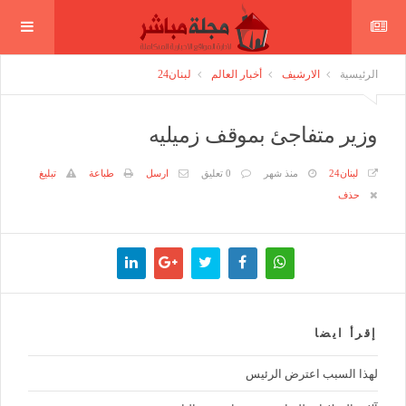
الرئيسية
الارشيف
أخبار العالم
لبنان24
وزير متفاجئ بموقف زميليه
لبنان24
منذ شهر
0 تعليق
ارسل
طباعة
تبليغ
حذف
إقرأ ايضا
لهذا السبب اعترض الرئيس