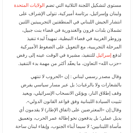
تشملان بلدات فرون والغندورية في قضاء بنت جبيل، وزوطر
الغربية في قضاء النبطية، تمهيداً لبدء تنفيذ المرحلة
التجريبية، مع التعويل على الضغوط الأميركية لدفع
إسرائيل
للتنفيذ، مشيرة في الوقت عينه إلى رفض «حزب الله»
التعاون، ما يعقّد أكثر من مهمة بدء التنفيذ.
وقال مصدر رسمي لبناني : إن «الحروب لا تنتهي بالشعارات
ولا بالرغبات؛ بل عبر مسار سياسي يفرض وقف إطلاق النار،
ويؤمّن الانسحاب الإسرائيلي، ويعيد تثبيت السيادة اللبنانية
وفق قواعد القانون الدولي».
وقال:إن «المعترضين على (اتفاق الإطار) لا يقدمون أي بديل
عملي؛ بل يدفعون نحو إطالة عمر الحرب، وتعميق مأساة
اللبنانيين؛ لا سيما أبناء الجنوب، وإبقاء لبنان ساحة لتصفية
الحسابات الإقليمية».
وفي الإطار عينه، كشفت "هيئة البث
الإسرائيلية
" (كان) عن
تقارير تشير إلى تقدُّم في التحضيرات الخاصة بالمرحلة