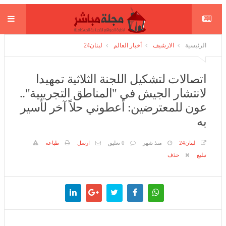
الرئيسية
الارشيف
أخبار العالم
لبنان24
اتصالات لتشكيل اللجنة الثلاثية تمهيدا
لانتشار الجيش في "المناطق التجريبية"..
عون للمعترضين: أعطوني حلاً آخر لأسير
به
لبنان24
منذ شهر
0 تعليق
ارسل
طباعة
تبليغ
حذف