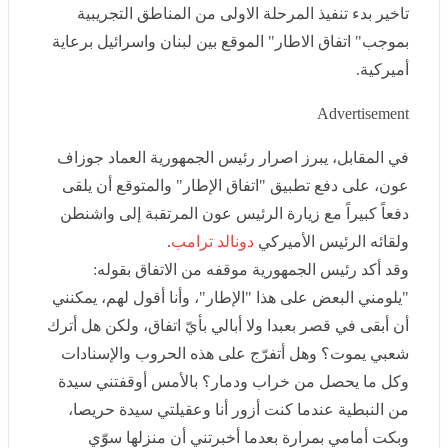
واسرائيل برعاية أميركية.
Advertisement
في المقابل، يبرز اصرار رئيس الجمهورية العماد جوزاف
عون، على دفع تطبيق "اتفاق الإطار" والمتوقع أن يلقى دفعاً
كبيراً مع زيارة الرئيس عون المرتقبة إلى واشنطن ولقائه
الرئيس الأميركي
دونالد ترامب
.
وقد أكد رئيس الجمهورية موقفه من الاتفاق بقوله: "يلومني
البعض على هذا "الإطار"، وأنا أقول لهم، يمكنني أن أبقى في
قصر بعبدا ولا أبالي بأيّ اتفاق، ولكن هل أترك شعبي يموت؟
وهل أتفرّج على هذه الحروب والإسنادات وكل ما يحصل من
خراب ودمار؟ بالأمس أوقفتني سيدة من النبطية عندما كنت
أزور أنا وعقيلتي سيدة حريصا، وبكت أمامي بمرارة بعدما
أخبرتني أن منزلها سوّي بالأرض، وقالت لي: "يا فخامة
الرئيس لا نريد الحرب، نريد السلام". وأنا أقول لكم لست
مغرماً بإسرائيل، إنما أعطوني حلاً آخر لأسير به، أياً يكن.