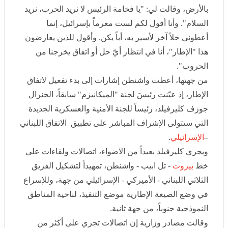
وأقول للذين يعارضون هذا "الإطار"، أنا في انتظار أيّ حل أو
اتفاق يخرجنا من الحروب".
من جهتها، أعطت واشنطن إشارات إلى بدء تفعيل لاتفاق
الإطار، إذ عيّنت رئيسَ لجنة "الميكانيزم" سابقاً، الجنرال
جوزف كليرفيلد، رئيساً للجنة الأمنية والعسكرية الجديدة التي
ستتولى الإشراف المباشر على تطبيق الاتفاق اللبناني –
الإسرائيلي
.
ويجري كليرفيلد بعيداً من الاضواء، اتصالات ولقاءات على
خط
بيروت
- تل ابيب - واشنطن، تمهيداً لتشكيل الفريق
الثلاثي اللبناني - الأميركي - الإسرائيلي من جهة، وللإسراع
في وضع الصيغة الإطارية موضع التنفيذ، لناحية المناطق
النموذجية جنوباً، من جهة ثانية.
وقالت مصادر وزارية إن اتصالات تجري على أكثر من
مستوى لتشكيل اللجنة الثلاثية التي تضم
الولايات المتحدة
ولبنان وإسرائيل، برئاسة أميركية، تتولى الإشراف على
انتشار الجيش اللبناني في المنطقتين التجريبيتين اللتين