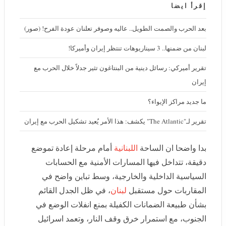
إقرأ ايضا
بعد الحرب والصمت الطويل.. عاليه وصوفر تعلنان عودة الفرح! (صور)
لبنان من ضمنها.. 3 سيناريوهات تنتظر إيران وأميركا!
تقرير أميركي: رسائل دينية من البنتاغون تثير جدلاً خلال الحرب مع إيران
ما جديد مراكز الإيواء؟
تقرير لـ"The Atlantic" يكشف: هذا الأمر يُعيد تشكيل الحرب مع إيران
بدا واضحا ان الساحة
اللبنانية
أمام مرحلة إعادة تموضع
دقيقة، تتداخل فيها المسارات الأمنية مع الحسابات السياسية
الداخلية والخارجية، وسط تباين واضح في المقاربات حول
مستقبل
لبنان
، في ظل الجدل القائم بشأن طبيعة الضمانات
الكفيلة بمنع انفلات الوضع في الجنوب، مع استمرار خرق
وقف النار، وتعمد اسرائيل تاخير بدء تنفيذ المرحلة الاولى من
المناطق التجريبية بموجب" اتفاق الاطار" الموقع بين لبنان