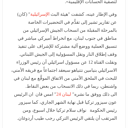
المقبلة من انسحاب الجيش الإسرائيلي من مناطق في جنوب
لبنان، مع انخراط أميركي مباشر في تنسيق العملية ووضع
آلية مشتركة للإشراف على تنفيذ وقف إطلاق النار ونقل
المسؤولية إلى الجيش اللبناني.
ونقلت القناة 12 عن مسؤول اسرائيلي أن رئيس الوزراء
الاسرائيلي بنيامين نتنياهو سيعقد اجتماعاً مع فريقه الأمني،
للبحث في الملحق الأمني من الاتفاق الموقَّع مع لبنان في
واشنطن، ربما في ذلك الانسحاب من بعض النقاط.
الى ذلك ووفق ما نشره"
لبنان 24
" امس فان ان الرئيس
عون سيزور تركيا قبل نهاية الشهر الجاري، كما سيزور رئيس
الحكومة نواف سلام تركيا خلال اسبوع، ومن المرتقب أن
يلتقي الرئيس التركي رجب طيب أردوغان.
التالى
روما أمام اختبار جديد... التصعيد الإسرائيلي يثقل الجولة