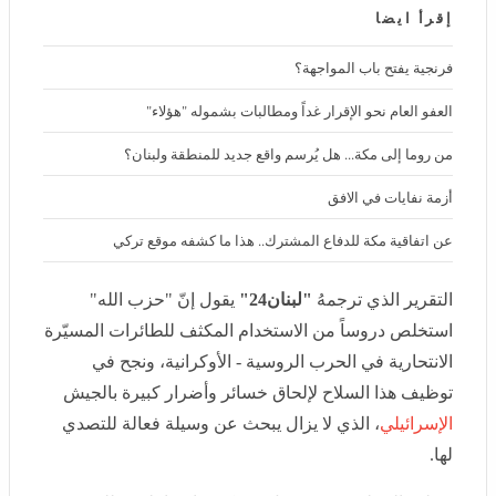
إقرأ ايضا
فرنجية يفتح باب المواجهة؟
العفو العام نحو الإقرار غداً ومطالبات بشموله "هؤلاء"
من روما إلى مكة... هل يُرسم واقع جديد للمنطقة ولبنان؟
أزمة نفايات في الافق
عن اتفاقية مكة للدفاع المشترك.. هذا ما كشفه موقع تركي
التقرير الذي ترجمهُ
"لبنان24"
يقول إنّ "حزب الله"
استخلص دروساً من الاستخدام المكثف للطائرات المسيّرة
الانتحارية في الحرب الروسية - الأوكرانية، ونجح في توظيف
هذا السلاح لإلحاق خسائر وأضرار كبيرة بالجيش
الإسرائيلي
،
الذي لا يزال يبحث عن وسيلة فعالة للتصدي لها.
ونقلت المجلة عن مسؤول عسكري إسرائيلي، طلب عدم
الكشف عن هويته، قوله إن هذه الطائرات تمثل "منجماً من