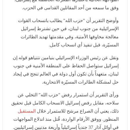
وأوضح التقرير أن "حزب الله" يطالب بانسحاب القوات
الإسرائيلية من جنوب لبنان، في حين تشترط إسرائيل
معالجة مخاوفها الأمنية، وفي مقدمتها تهديد الطائرات
المسيّرة، قبل تنفيذ أي انسحاب كامل.
ونقل عن رئيس الوزراء الإسرائيلي بنيامين نتنياهو قوله إن
إسرائيل ستواصل الحفاظ على المنطقة الأمنية في جنوب
لبنان، متعهداً بأن تكون أول دولة في العالم تنجح في إيجاد
حل لمشكلة الطائرات المسيّرة الانتحارية.
ورأى التقرير أن استمرار رفض "حزب الله" التخلي عن
سلاحه، مقابل رفض إسرائيل الانسحاب الكامل قبل تحقيق
ذلك، يعني أن الصراع مرشح للاستمرار خلال
المستقبل
المنظور. ووفق الأرقام الواردة، قُتل منذ اندلاع المواجهات
في أوائل آذار 37 جندياً إسرائيلياً وأربعة مدنيين إسرائيليين.
وأوضح التقرير أن "حزب الله" يستخدم الطائرات المسيّرة
منذ سنوات، مشيراً إلى أنه أعلن في عام 2024 مسؤوليته عن