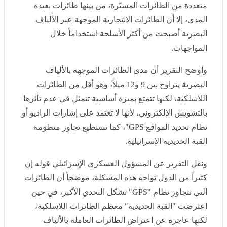
وأوضح التقرير أن مدى الطائرات الموجهة بالألياف البصرية
يتراوح بين 9 و12 ميلاً، وهو أقل من الطائرات اللاسلكية، لكنها
تتمتع بميزة أساسية تتمثل في عدم تأثرها بالتشويش
الإلكتروني، لأنها لا تعتمد على إشارات الراديو أو نظام تحديد
المواقع GPS"، كما تستطيع تجاوز منظومة القبة الحديدية
الإسرائيلية.
ونقل التقرير عن المسؤول العسكري الإسرائيلي قوله إن
كثيراً من الدول تواجه هذه المشكلة، موضحاً أن الطائرات
التي تتجاوز نظام "GPS" تشكل التحدي الأكبر، في حين
اعترضت "القبة الحديدية" معظم الطائرات اللاسلكية، لكنها
عاجزة عن اعتراض الطائرات العاملة بالألياف البصرية، لافتاً
إلى أن كلفة تصنيع هذه المسيّرات لا تقارن بثمن صاروخ
اعتراض واحد من منظومة "القبة الحديدية".
وأضاف التقرير أن تكلفة الطائرة الواحدة تتراوح بين 300
و400 دولار فقط، إذ تُصنع من مواد مطبوعة بتقنية الطباعة