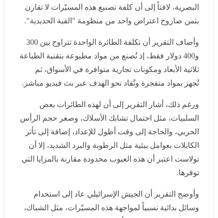
ثلاثية الأبعاد ومكونات تجارية متوافرة في الأسواق، ثم تُجهز
بمواد متفجرة وتُقاد نحو الهدف عبر بث فيديو مباشر.
ورغم ذلك، أشار التقرير إلى أن لهذه الطائرات بعض
السلبيات، مثل احتمال تشابك الأسلاك، وصغر حجم الرأس
الحربي، والحاجة إلى وقت أطول للإعداد، إضافة إلى تأثر
الكابلات بعوامل بيئية مثل الرطوبة والبرد الشديد، إلا أن
تولاست اعتبر أن هذه العيوب محدودة مقارنة بالمزايا التي
توفرها.
وأوضح التقرير أن الجيش الإسرائيلي عاد إلى استخدام وسائل
بدائية نسبياً لمواجهة هذه المسيّرات، مثل الشباك، إلى جانب
البنادق، كما بدأ باستخدام مناظير ذكية مدعومة بالذكاء
الاصطناعي طورتها شركة "Smart Shooter" الإسرائيلية، في
حين تعمل الصناعات الدفاعية الإسرائيلية على تطوير حلول
أخرى، بينها أنظمة تعتمد على الليزر.