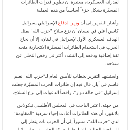
وأشار التقرير إلى أن
وزير الدفاع
الإسرائيلي يسرائيل كاتس
أعلن في نيسان أن نزع سلاح "حزب الله" يمثل الهدف
العسكري الأول لإسرائيل في لبنان، إلا أن نجاح الحزب في
استخدام الطائرات المسيّرة الانتحارية منحه ثقة إضافية
ودفعه إلى التشدد أكثر في رفض التخلي عن سلاحه.
واستشهد التقرير بخطاب للأمين العام لـ"حزب الله" نعيم
قاسم في أيار، قال فيه إن طائرات الحزب المسيّرة جعلت
إسرائيل "في حالة دوار"، رافضاً الدعوات إلى نزع السلاح.
من جهته، اعتبر الباحث في المجلس الأطلسي نيكولاس
بلانفورد أن هذه الطائرات أعادت إحياء سردية "المقاومة"
لدى "حزب الله"، مشيراً إلى أن الحزب بات ينظر إلى
المواجهة الحالية باعتبارها المعركة الحاسمة مع إسرائيل،
وفق ما سمعه من أحد المقاتلين القدامى في الحزب.