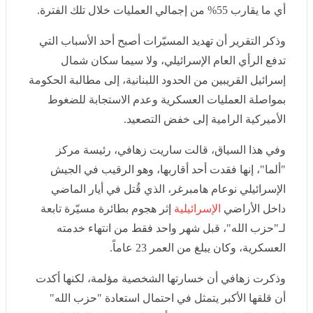
وذكر التقرير أن تهديد المسيّرات أصبح أحد الأسباب التي تدفع
الرأي العام الإسرائيلي، ولا سيما سكان شمال إسرائيل
القريبين من الحدود اللبنانية، إلى مطالبة الحكومة بمواصلة
العمليات العسكرية وعدم الاستجابة للضغوط الأميركية
الرامية إلى خفض التصعيد.
وفي هذا السياق، قالت ساريت زهافي، رئيسة مركز "ألما"،
إنها فقدت أحد أقاربها، وهو الرقيب في الجيش الإسرائيلي
نوعام هامبرغر، الذي قُتل في أيار الماضي داخل الأراضي
الإسرائيلية
إثر هجوم بطائرة مسيّرة تابعة لـ"حزب الله"، قبل
شهر واحد فقط من انتهاء خدمته العسكرية، وكان يبلغ من
العمر 23 عاماً.
وذكرت زهافي أن خسارتها الشخصية مؤلمة، لكنها أكدت أن
قلقها الأكبر يتمثل في احتمال استعادة "حزب الله" لقدراته
العسكرية، معتبرة أن تطوير قدرات الطائرات المسيّرة
يشكل جزءاً أساسياً من هذه العملية.