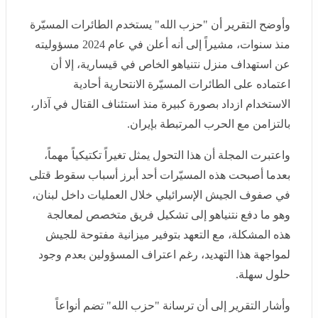
استهداف منزل نتنياهو الخاص في قيسارية، إلا أن اعتماده
على الطائرات المسيّرة الانتحارية أحادية الاستخدام ازداد
بصورة كبيرة منذ استئناف القتال في آذار، بالتزامن مع
الحرب المرتبطة بإيران.
واعتبرت المجلة أن هذا التحول يمثل تغيراً تكتيكياً مهماً، بعدما
أصبحت هذه المسيّرات أحد أبرز أسباب سقوط قتلى في
صفوف الجيش الإسرائيلي خلال العمليات داخل لبنان، وهو ما
دفع نتنياهو إلى تشكيل فريق متخصص لمعالجة هذه
المشكلة، مع التعهد بتوفير ميزانية مفتوحة للجيش لمواجهة
هذا التهديد، رغم اعتراف المسؤولين بعدم وجود حلول سهلة.
وأشار التقرير إلى أن ترسانة "حزب الله" تضم أنواعاً متعددة
من الطائرات المسيّرة، من بينها طائرات بعيدة المدى، إلا أن
الطائرات الانتحارية الموجهة عبر الألياف البصرية أصبحت من
أكثر الأسلحة استخداماً خلال المواجهات.