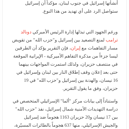
من هذا النوع.
ورغم الجهود التي تبذلها إدارة الرئيس الأميركي
دونالد ترامب
لمنع التصعيد بين إسرائيل و"حزب الله" من تقويض مسار
التفاهمات مع
إيران
، فإن التقرير يؤكد أن الطرفين ليسا جزءاً
من مذكرة التفاهم الأميركية - الإيرانية الموقعة في منتصف
حزيران، ولذلك استمرت المواجهات بينهما حتى بعد إعلان
وقف إطلاق النار بين لبنان وإسرائيل في 16 نيسان، والهدنة
بين إسرائيل و"حزب الله" في 19 حزيران، وفق ما يقول
التقرير.
واستناداً إلى بيانات مركز "ألما" الإسرائيلي المتخصص في
دراسة التهديدات الأمنية شمال إسرائيل، نفذ "حزب الله" بين
17 نيسان و20 حزيران 1163 هجوماً ضد إسرائيل والجيش
الإسرائيلي، منها 637 هجوماً بالطائرات المسيّرة، أي ما
يقارب 55% من إجمالي العمليات خلال تلك الفترة.