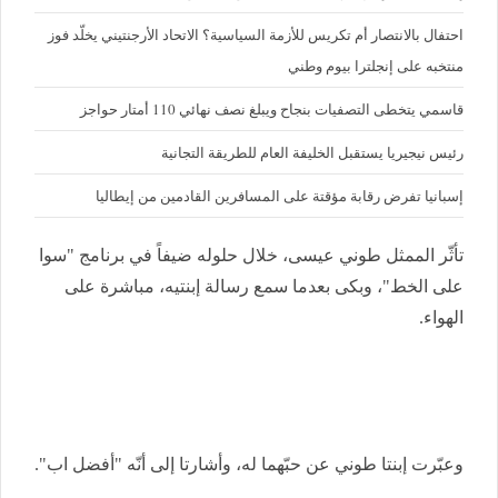
احتفال بالانتصار أم تكريس للأزمة السياسية؟ الاتحاد الأرجنتيني يخلّد فوز
منتخبه على إنجلترا بيوم وطني
قاسمي يتخطى التصفيات بنجاح ويبلغ نصف نهائي 110 أمتار حواجز
رئيس نيجيريا يستقبل الخليفة العام للطريقة التجانية
إسبانيا تفرض رقابة مؤقتة على المسافرين القادمين من إيطاليا
تأثّر الممثل طوني عيسى، خلال حلوله ضيفاً في برنامج "سوا
على الخط"، وبكى بعدما سمع رسالة إبنتيه، مباشرة على
الهواء.
وعبّرت إبنتا طوني عن حبّهما له، وأشارتا إلى أنّه "أفضل اب".