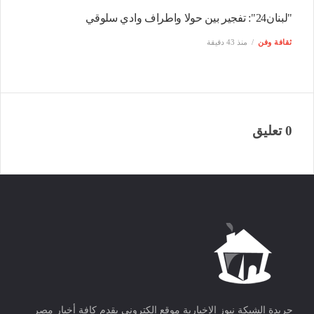
"لبنان24": تفجير بين حولا واطراف وادي سلوقي
ثقافة وفن
منذ 43 دقيقة
0 تعليق
جريدة الشبكة نيوز الاخبارية موقع الكتروني يقدم كافة أخبار مصر