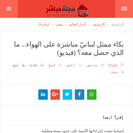
الرئيسية
الارشيف
أخبار العالم
مصر
لبنان24
بكاء ممثل لبنانيّ مباشرة على الهواء... ما
الذي حصل معه؟ (فيديو)
لبنان24
منذ شهر
0 تعليق
ارسل
طباعة
تبليغ
حذف
إقرأ ايضا
إسبانيا تشدد إجراءاتها الأمنية على حدود سبتة ومليلية