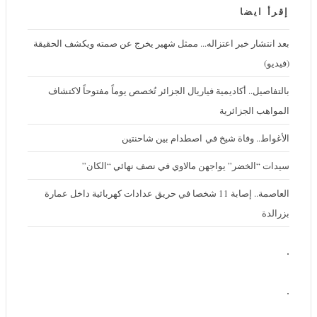
كيف تتخلص من الكسل بعد العيد؟.. خبير نفسي يرد
إقرأ ايضا
بعد انتشار خبر اعتزاله... ممثل شهير يخرج عن صمته ويكشف الحقيقة
(فيديو)
بالتفاصيل.. أكاديمية فياريال الجزائر تُخصص يوماً مفتوحاً لاكتشاف
المواهب الجزائرية
الأغواط.. وفاة شيخ في اصطدام بين شاحنتين