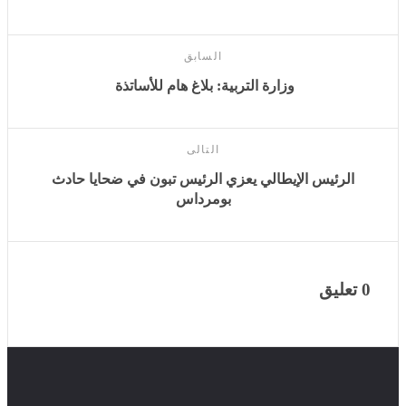
المشي اليومي، لما لذلك من دور كبير في رفع مستويات
الطاقة وتحسين الحالة البدنية والنفسية.
السابق
وزارة التربية: بلاغ هام للأساتذة
التالى
الرئيس الإيطالي يعزي الرئيس تبون في ضحايا حادث
بومرداس
0 تعليق