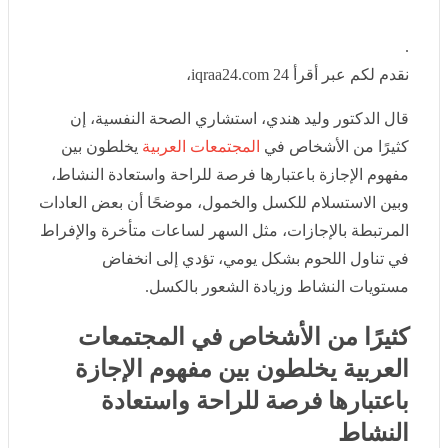
سيدات “الخضر” يواجهن مالاوي في نصف نهائي “الكان”
العاصمة.. إصابة 11 شخصا في حريق عدادات كهربائية داخل عمارة
بزرالدة
.
.
.
نقدم لكم عبر أقرأ 24 iqraa24.com،
قال الدكتور وليد هندي، استشاري الصحة النفسية، إن كثيرًا
من الأشخاص في
المجتمعات العربية
يخلطون بين مفهوم
الإجازة باعتبارها فرصة للراحة واستعادة النشاط، وبين
الاستسلام للكسل والخمول، موضحًا أن بعض العادات
المرتبطة بالإجازات، مثل السهر لساعات متأخرة والإفراط