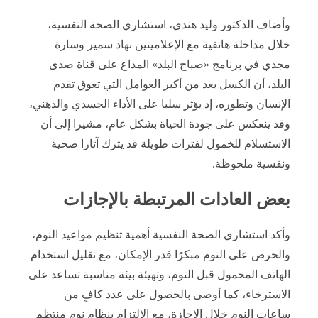
في تناول اللحوم بشكل يومي، تؤدي إلى انخفاض مستويات
النشاط وزيادة الشعور بالكسل.
كثيرًا من الأشخاص في المجتمعات
العربية يخلطون بين مفهوم الإجازة
باعتبارها فرصة للراحة واستعادة النشاط
وأضاف الدكتور وليد هندي، استشاري الصحة النفسية، خلال
مداخلة هاتفية مع الإعلاميتين نهاد سمير وسارة مجدي في
برنامج «صباح البلد» المذاع على قناة صدى البلد، أن الكسل
يعد من أكبر العوامل التي تعوق تقدم الإنسان وتطوره، إذ يؤثر
سلبا على الأداء الجسدي والذهني، وقد ينعكس على جودة
الحياة بشكل عام، مشيرا إلى أن الاستسلام للخمول لفترات
طويلة قد يترك آثارا صحية ونفسية ملحوظة.
بعض العادات المرتبطة بالإجازات