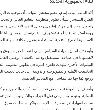
لبناء الجمهورية الجديدة
أكد النائب إيهاب إمام، عضو مجلس النواب، أن توجيهات الر
الفتاح السيسي بشأن تطوير منظومة التعليم العالي والبحث 
وتحويل مصر إلى مركز إقليمي ودولي للتميز الأكاديمي والب
رؤية استراتيجية شاملة تستهدف بناء الإنسان المصري باعتبار
الأساسية لتحقيق التنمية المستدامة وتعزيز مكانة الدولة ا
وأوضح إمام أن القيادة السياسية تولي اهتمامًا غير مسبوق بق
لأهميتهما في صناعة المستقبل ودعم الاقتصاد الوطني القائم 
السنوات الأخيرة شهدت طفرة كبيرة في تطوير منظومة التعل
الجامعات الأهلية والتكنولوجية والدولية، إلى جانب تحديث الب
ورفع كفاءتها بما يتماشى مع المعايير العالمية.
وأضاف أن الدولة نجحت في تعزيز الشراكات والتعاون مع ك
الدولية، وهو ما يسهم في نقل الخبرات والتكنولوجيا الحديثة
تمتلك المهارات والمعارف اللازمة لمواكبة متطلبات سوق ال
المستويات المحلية والإقليمية والدولية.