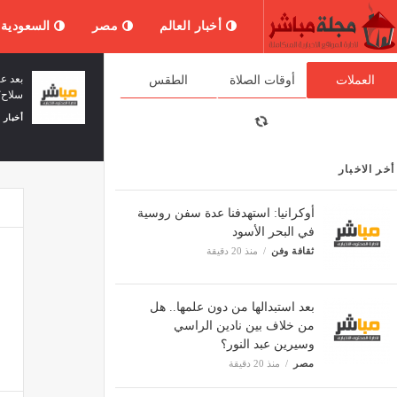
أخبار العالم
مصر
السعودية
ء وأعضاء كنيست يضعون حجر أساس
رعود وأمطار غزيرة على 20 ولاية اليوم!
العملات
أوقات الصلاة
الطقس
وطنة عيمك دوتان ببلدة عرابة غرب
مصر
منذ 31 دقيقة
 شمالي الضفة الغربية (الجزيرة)
 وفن
منذ 32 دقيقة
أخر الاخبار
أوكرانيا: استهدفنا عدة سفن روسية
في البحر الأسود
ثقافة وفن
منذ 20 دقيقة
بعد استبدالها من دون علمها.. هل
من خلاف بين نادين الراسي
وسيرين عبد النور؟
مصر
منذ 20 دقيقة