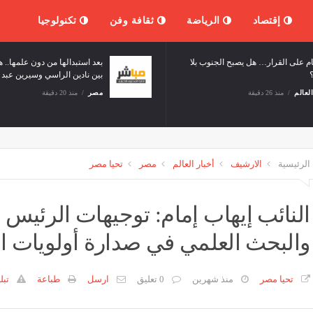
إقتصاد
الرياضة
ثقافة وفن
تكنولوجيا
بعد عام على القرار… هل يصبح الجنوب بلا
سلاح؟
أخبار العالم
منذ 26 دقيقة
الرئيسية
الارشيف
أخبار العالم
مصر
تحيا مصر
النائب إيهاب إمام: توجيهات الرئيس 
والبحث العلمي في صدارة أولويات ال
تحيا مصر
منذ شهرين
0 تعليق
ارسل
طباعة
تبل