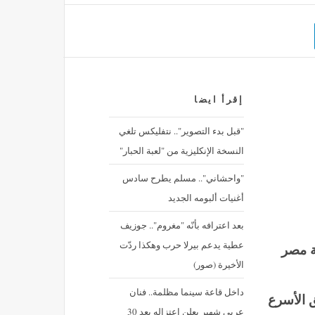
إقرأ ايضا
"قبل بدء التصوير".. نتفليكس تلغي
النسخة الإنكليزية من "لعبة الحبار"
"واحشاني".. مسلم يطرح سادس
أغنيات ألبومه الجديد
بعد اعترافه بأنّه "مغروم".. جوزيف
عطية يدعم بيرلا حرب وهكذا ردّت
ة مصر
الأخيرة (صور)
داخل قاعة سينما مظلمة.. فنان
ق الأسرع
عربي شهير يعلن اعتزاله بعد 30