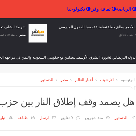
إقتصاد
الرياضة
ثقافة وفن
تكنولوجيا
الدولة البريطاني لشؤون الشرق
شرطة 
ط: نتضامن مع حكومتي السعودية
الموز الموجه للمضاربة
ن في مواجهة الحوثيين
مصر
منذ 29 دقيقة
وفن
منذ 29 دقيقة
الرئيسية
الارشيف
أخبار العالم
مصر
الدستور
هل يصمد وقف إطلاق النار بين حزب 
الدستور
منذ شهرين
0 تعليق
ارسل
طباعة
تبلي