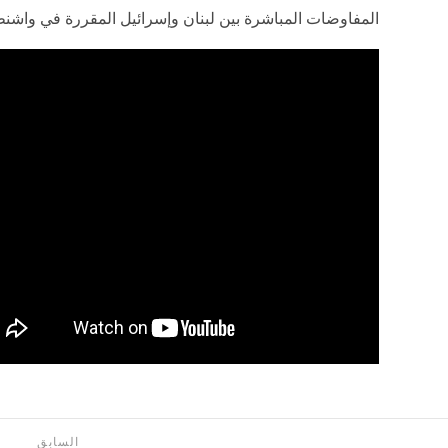
تكون هناك ضربات إسرائيلية على العاصمة اللبنانية، وهو ما ي
مهمة في تصريحاته التي عادة ما تكون عامة.
تساؤلات حول صمود وقف إطلاق النار بي
وتساءل مراسل القاهرة الإخبارية عن مصير المناطق الحدودي
يومية ضد عناصر حزب الله، وهل ستُعتبر هذه الضربات "دفاع
وقف إطلاق النار.
وأضاف أن ترامب تواصل مع حزب الله عبر وسطاء وطلب منه
لكن يبقى السؤال حول مدى قدرة هؤلاء الوسطاء على ضمان
من الضربات التي تصفها بأنها دفاعية، فيما يعتبرها حزب الله ان
وأكد أن وقف إطلاق النار بهذه الصورة العامة، دون مفاوضات
حول مدى صموده، مشيرًا إلى أن ترامب ربما يقصد تهدئة مؤقت
المفاوضات المباشرة بين لبنان وإسرائيل المقررة في واشنطن 