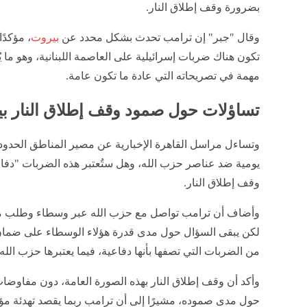
إنشر على الفيسبوك
إنشر على تويتر
.
.
.
نقدم لكم عبر أقرأ 24 iqraa24.com،
كشف رامي جبر، مراسل قناة القاهرة الإخبارية، تفاصيل الا
جرى بين الرئيس الأمريكي دونالد ترامب ورئيس الوزراء الإس
بنيامين نتنياهو، موضحًا أنه كان اتصالًا وحيدًا أبلغ فيه ترامب ن
بضرورة وقف إطلاق النار.
وقال "جبر" إن ترامب تحدث بشكل محدد عن
بيروت
، مؤكدًا