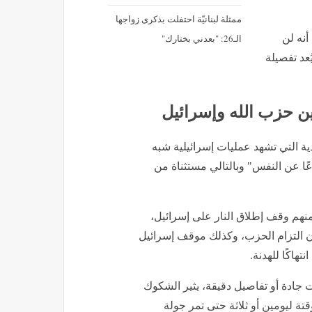
إقرأ ايضا
رئيس نيجيريا يستقبل الخليفة العام
للطريقة التجانية
إسبانيا تفرض رقابة مؤقتة على
المسافرين القادمين من إيطاليا
أُصيب بسرطان الدم وظلّ في
المستشفى... رحيل ممثل مُخضرم
تصال الذي
عن 74 عاماً
رائيلي
تنياهو
مايا دياب: هذا ما سأرتديه إذا تزوّجت
ممثلة لبنانيّة احتفلت بذكرى زواجها
الـ26: "بعدني بختارك"
 أنه لن