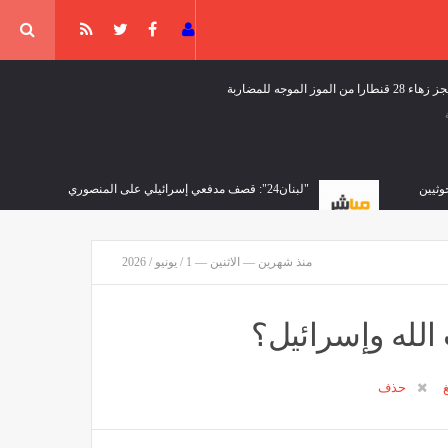
الشلف تحجز زهاء 28 قنطارا من
الهلال الأحمر يطلق حملة تضامنية تحسبا
للدخول المدرسي
مصر
منذ 7 دقائق
منذ شهرين — الاثنين — 1 / يونيو / 2026
الله وإسرائيل؟
غ
حذف