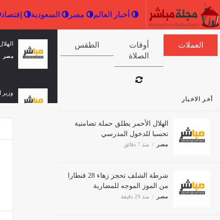
أخبار العالم
مصر
السعودية
"لبنان24": قصف مدفعي إسرائيلي على
وزير 
العملات
أوقات الصلاة
الطقس
المنصوري
الأوس
واليم
ثقافة وفن
منذ 34 دقيقة
ثقافة 
أخر الاخبار
الهلال الأحمر يطلق حملة تضامنية
تحسبا للدخول المدرسي
مصر
منذ 7 دقائق
شرطة الشلف تحجز زهاء 28 قنطارا
من الموز الموجه للمضاربة
مصر
منذ 29 دقيقة