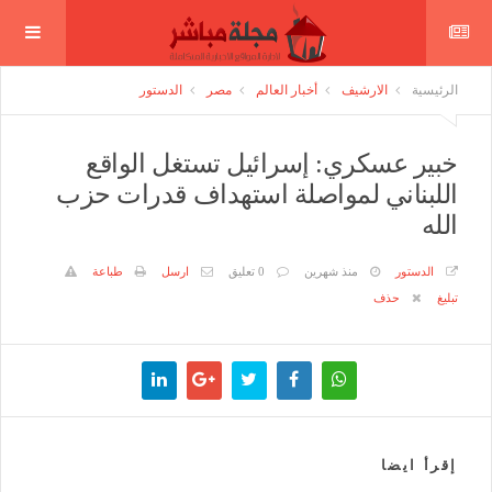
الرئيسية
الارشيف
أخبار العالم
مصر
الدستور
خبير عسكري: إسرائيل تستغل الواقع
اللبناني لمواصلة استهداف قدرات حزب
الله
الدستور
منذ شهرين
0 تعليق
ارسل
طباعة
تبليغ
حذف
إقرأ ايضا