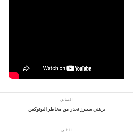
السابق
بريتني سبيرز تحذر من مخاطر البوتوكس
التالى