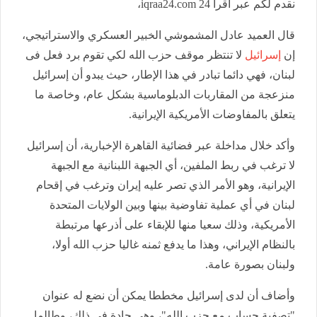
نقدم لكم عبر أقرأ 24 iqraa24.com،
قال العميد عادل المشموشي الخبير العسكري والاستراتيجي،
إن
إسرائيل
لا تنتظر موقف حزب الله لكي تقوم برد فعل فى
لبنان، فهي دائما تبادر في هذا الإطار، حيث يبدو أن إسرائيل
منزعجة من المقاربات الدبلوماسية بشكل عام، وخاصة ما
يتعلق بالمفاوضات الأمريكية الإيرانية.
وأكد خلال مداخلة عبر فضائية القاهرة الإخبارية، أن إسرائيل
لا ترغب في ربط الملفين، أي الجبهة اللبنانية مع الجبهة
الإيرانية، وهو الأمر الذي تصر عليه إيران وترغب في إقحام
لبنان في أي عملية تفاوضية بينها وبين الولايات المتحدة
الأمريكية، وذلك سعيا منها للإبقاء على أذرعها مرتبطة
بالنظام الإيراني، وهذا ما يدفع ثمنه غاليا حزب الله أولا،
ولبنان بصورة عامة.
وأضاف أن لدى إسرائيل مخططا يمكن أن نضع له عنوان
"تصفية حساب مع حزب الله"، وهي جادة في ذلك، وطالما