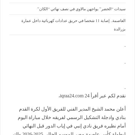
سيدات “الخضر” يواجهن مالاوي في نصف نهائي “الكان”
العاصمة.. إصابة 11 شخصا في حريق عدادات كهربائية داخل عمارة
بزرالدة
.
.
.
نقدم لكم عبر أقرأ 24 iqraa24.com،
أعلن محمد الشيخ المدير الفني للفريق الأول لكرة القدم
بنادي وادجلة التشكيل الرسمي لفريقه خلال مباراة اليوم
أمام نظيره فريق نادي إنبي في إياب الدور قبل النهائي
لبطولة كأس عاصمة مصر للموسم الحالي 2025-2026 والتي