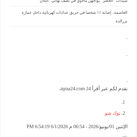
سيدات “الخضر” يواجهن مالاوي في نصف نهائي “الكان”
العاصمة.. إصابة 11 شخصا في حريق عدادات كهربائية داخل عمارة
بزرالدة
.
.
.
نقدم لكم عبر أقرأ 24 iqraa24.com،
توك شو
الإثنين 01/يونيو/2026 - 06:54 م
6/1/2026 6:54:19 PM