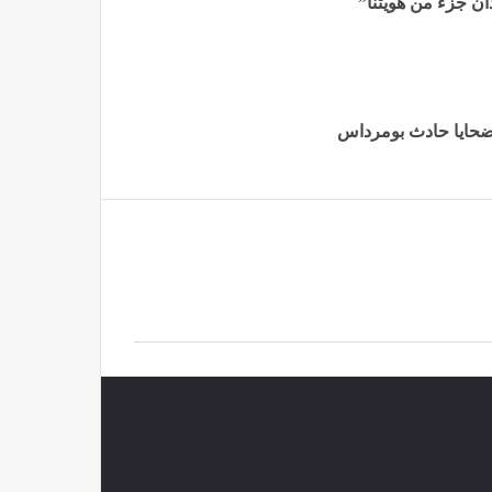
ان جزء من هويتنا”
 ضحايا حادث بومرداس