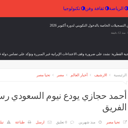
إقتصاد
الرياضة
ثقافة وفن
تكنولوجيا
 التسجيلات الخاصة بالدخول التكويني لدورة أكتوبر 2026
منذ 12 دقيقة
ية القطرية: نشدد على ضرورة وقف الاعتداءات الإيرانية غير المبررة ونؤكد على تضامن دولة ق
وفن
منذ 14 دقيقة
الرئيسية
الارشيف
أخبار العالم
مصر
تحيا مصر
 الإيراني: الجانب الأميركي خالف بند مضيق هرمز في مذكرة التفاهم ونحن بدورنا رددنا عليهم
وفن
منذ 14 دقيقة
أحمد حجازي يودع نيوم السعودي رسم
الفريق
اغي يستعد لطرح أغنيته الجديدة "راح ضل"
رئيس الوزراء البلغاري: انف
منذ 30 دقيقة
ثقافة وفن
منذ 30 دقيقة
تحيا مصر
منذ شهرين
0 تعليق
ارسل
طباعة
تبل