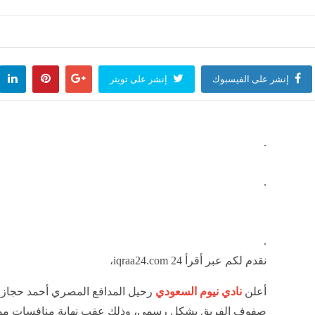
نحراف قطار.. تعديل مؤقت في حركة هذه القطارات
إجراءات إستباقية تح
منذ 35 دقيقة
مصر
منذ 37 دقيقة
إنشر على الفيسبوك
إنشر على تويتر
اقة يُريدها "حزب الله" مع سوريا الشرع؟
مجلة الجيش: حماية الجزائر وال
لعالم
منذ 38 دقيقة
مصر
منذ 41 دقيقة
.
.
.
نقدم لكم عبر أقرأ 24 iqraa24.com،
أعلن
نادي نيوم السعودي
رحيل المدافع المصري أحمد حجاز