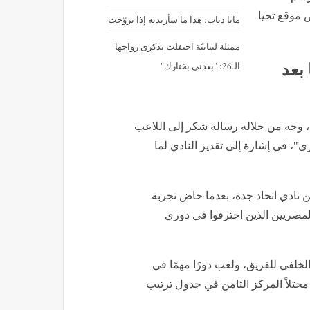
ض موقع تحيا
مايا دياب: هذا ما سأرتديه إذا تزوّجت
ممثلة لبنانيّة احتفلت بذكرى زواجها
الـ26: "بعدني بختارك"
بعد
، وجه من خلاله رسالة شكر إلى اللاعب
، في إشارة إلى تقدير النادي لما
ضم إلى نيوم في صيف عام 2024 قادمًا من نادي اتحاد جدة، بعدما خاض تجربة
لمصريين الذين احترفوا في دوري
لفي للفريق، ولعب دورًا مهمًا في
محتلاً المركز الثامن في جدول ترتيب