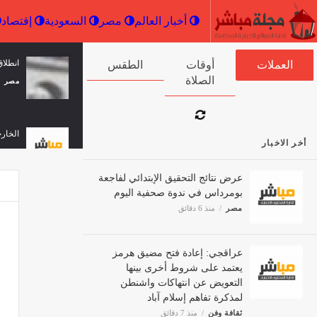
أخبار العالم
مصر
السعودية
انطلاق
العملات
أوقات الصلاة
الطقس
مصر
الخارج
أخر الاخبار
ثقافة 
عرض نتائج التحقيق الإبتدائي لفاجعة
بومرداس في ندوة صحفية اليوم
مصر
منذ 6 دقائق
الرئيس
ثقافة 
عراقجي: إعادة فتح مضيق هرمز
يعتمد على شروط أخرى بينها
التعويض عن انتهاكات واشنطن
علي ي
لمذكرة تفاهم إسلام آباد
مصر
ثقافة وفن
منذ 7 دقائق