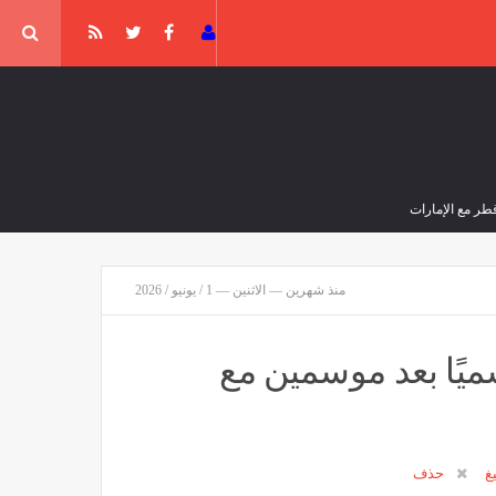
طر مع الإمارات
منذ شهرين — الاثنين — 1 / يونيو / 2026
مشاريع لتطوير وصيانة شبكة الطرق في تمنراست
مصر
منذ 24 دقيقة
يًا بعد موسمين مع
جار مسيّرة قرب خط أنابيب غاز على الحدود مع رومانيا
يغ
حذف