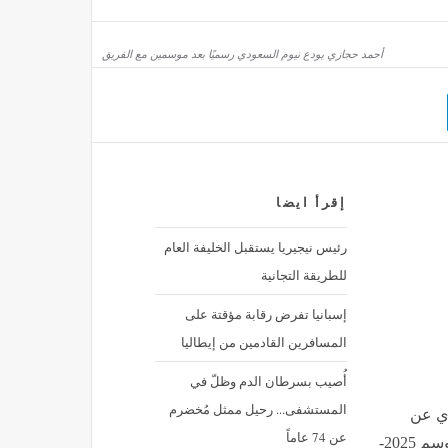
سبًا للتقلبات الجوية عبر ولايات الوطن
أحمد حجازي يودع نيوم السعودي رسميًا بعد موسمين مع الفريق
ذود عنها مسؤولية نبيلة ومقدسة يتقاسمها الجميع
إقرأ ايضا
رئيس نيجيريا يستقبل الخليفة العام
للطريقة التجانية
إسبانيا تفرض رقابة مؤقتة على
المسافرين القادمين من إيطاليا
أُصيب بسرطان الدم وظلّ في
المستشفى... رحيل ممثل مُخضرم
ي عن
عن 74 عاماً
صفوف الفريق بشكل رسمي، وذلك عقب نهاية منافسات موسم 2025-