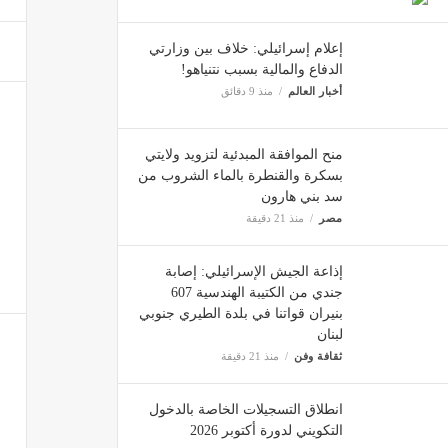
رئيس ا
إعلام إسرائيلي: خلاف بين وزارتي
ثقافة 
الدفاع والمالية بسبب نتنياهو!
أخبار العالم
منذ 9 دقائق
محاولا
منح الموافقة المبدئية لتزويد ولايتي
أخبار ا
بسكرة والقنطرة بالماء الشروب من
سد بني هارون
مصر
منذ 21 دقيقة
إذاعة الجيش الإسرائيلي: إصابة
جندي من الكتيبة الهندسية 607
بنيران قواتنا في بلدة الطيري جنوبي
لبنان
ثقافة وفن
منذ 21 دقيقة
انطلاق التسجيلات الخاصة بالدخول
التكويني لدورة أكتوبر 2026