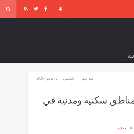
منذ شهر — الخميس — 2 / يوليو / 2026
ذ 45 دقيقة
مناطق سكنية ومدنية في
حذف