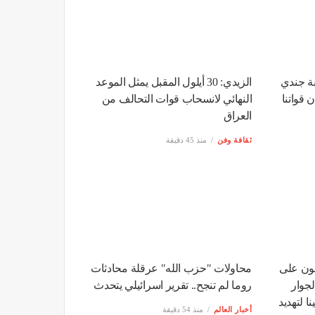
بة جندي
الزيدي: 30 أيلول المقبل يمثل الموعد
دسية 607 بنيران قواتنا
النهائي لانسحاب قوات التحالف من
العراق
ثقافة وفن
منذ 45 دقيقة
صون على
محاولات "حزب الله" عرقلة محادثات
لجوار
روما لم تنجح.. تقرير اسرائيلي يتحدث
 لتهديد
أخبار العالم
منذ 54 دقيقة