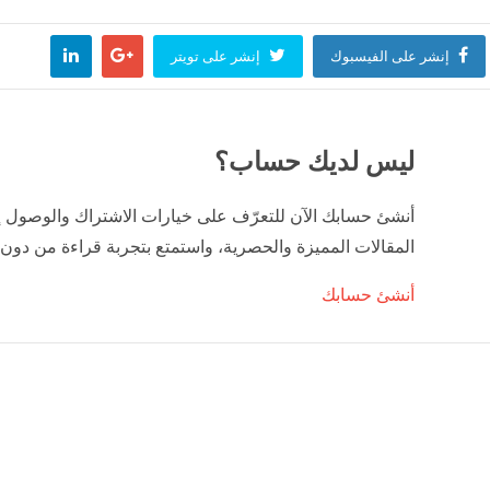
لوزراء العراقي: حريصون على بناء علاقات متوازنة مع دول الجوار وعدم السماح باستخدام أراضي
إنشر على الفيسبوك
إنشر على تويتر
وفن
منذ 45 دقيقة
ت "حزب الله" عرقلة محادثات روما لم تنجح.. تقرير اسرائيلي يتحدث
ليس لديك حساب؟
لعالم
منذ 54 دقيقة
أنشئ حسابك الآن للتعرّف على خيارات الاشتراك والوصول 
المقالات المميزة والحصرية، واستمتع بتجربة قراءة من دون 
أنشئ حسابك