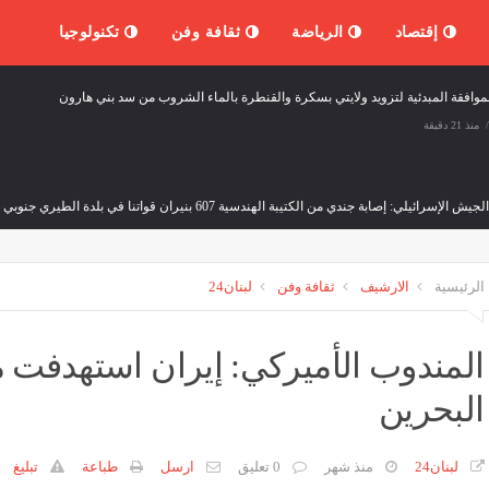
إقتصاد
الرياضة
ثقافة وفن
تكنولوجيا
موافقة المبدئية لتزويد ولايتي بسكرة والقنطرة بالماء الشروب من سد بني هارون
منذ 21 دقيقة
ش الإسرائيلي: إصابة جندي من الكتيبة الهندسية 607 بنيران قواتنا في بلدة الطيري جنوبي لبنان
وفن
منذ 21 دقيقة
الرئيسية
الارشيف
ثقافة وفن
لبنان24
 التسجيلات الخاصة بالدخول التكويني لدورة أكتوبر 2026
الزيدي: 30 أيلول المقبل يمثل الموعد النهائي لانسحاب قوات التحالف من العراق
منذ 32 دقيقة
ثقافة وفن
من
المندوب الأميركي: إيران استهدفت 
البحرين
: نؤكد على حماية أمن العراق وسيادته وأهمية الركون إلى الحوار في القضايا الإقليمية والدولية
وفن
منذ 45 دقيقة
لبنان24
منذ شهر
0 تعليق
ارسل
طباعة
تبليغ