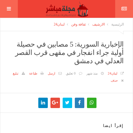
الرئيسية
الارشيف
ثقافة وفن
لبنان24
الإخبارية السورية: 5 مصابين في حصيلة
أولية جراء انفجار في مقهى قرب القصر
العدلي في دمشق
لبنان24
منذ شهر
0 تعليق
ارسل
طباعة
تبليغ
حذف
إقرأ ايضا